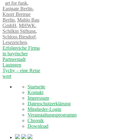
art for funk
,
Eastgate Berlin
,
Knorr Bremse
Berlin
,
Mahlo Bau
GmbH
,
MHWK
,
Schilkin Stiftung
,
Schloss Biesdorf
.
Lesezeichen
.
Erfolgreiche Firma
in bayrischer
Partnerstadt
Lauingen
Tychy – eine Reise
wert
Startseite
Kontakt
Impressum
Datenschutzerklärung
Mitglieder-Login
Veranstaltungsprogramm
Chronik
Download