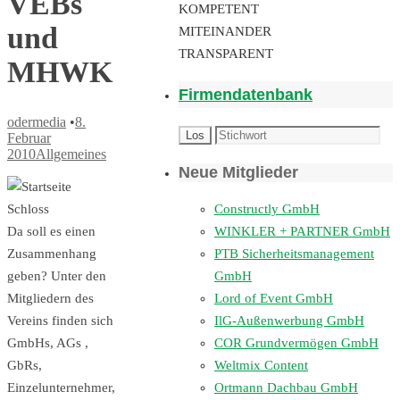
VEBs
KOMPETENT
und
MITEINANDER
TRANSPARENT
MHWK
Firmendatenbank
odermedia
•
8.
Februar
2010
Allgemeines
Neue Mitglieder
Constructly GmbH
WINKLER + PARTNER GmbH
Da soll es einen
PTB Sicherheitsmanagement
Zusammenhang
GmbH
geben? Unter den
Lord of Event GmbH
Mitgliedern des
IlG-Außenwerbung GmbH
Vereins finden sich
COR Grundvermögen GmbH
GmbHs, AGs ,
Weltmix Content
GbRs,
Ortmann Dachbau GmbH
Einzelunternehmer,