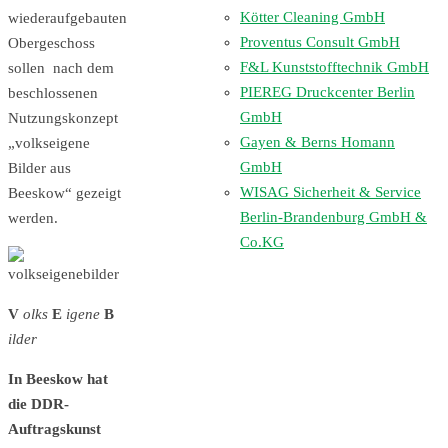
Kötter Cleaning GmbH
wiederaufgebauten
Proventus Consult GmbH
Obergeschoss
F&L Kunststofftechnik GmbH
sollen nach dem
PIEREG Druckcenter Berlin
beschlossenen
GmbH
Nutzungskonzept
Gayen & Berns Homann
„volkseigene
GmbH
Bilder aus
WISAG Sicherheit & Service
Beeskow“ gezeigt
Berlin-Brandenburg GmbH &
werden.
Co.KG
V
olks
E
igene
B
ilder
In Beeskow hat
die DDR-
Auftragskunst