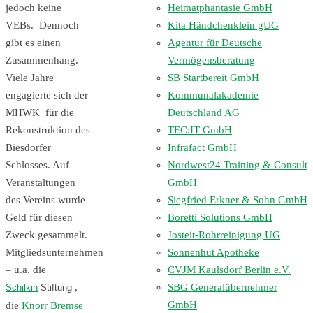
Heimatphantasie GmbH
jedoch keine
Kita Händchenklein gUG
VEBs. Dennoch
Agentur für Deutsche
gibt es einen
Vermögensberatung
Zusammenhang.
SB Startbereit GmbH
Viele Jahre
Kommunalakademie
engagierte sich der
Deutschland AG
MHWK für die
TEC:IT GmbH
Rekonstruktion des
Infrafact GmbH
Biesdorfer
Nordwest24 Training & Consult
Schlosses. Auf
GmbH
Veranstaltungen
Siegfried Erkner & Sohn GmbH
des Vereins wurde
Boretti Solutions GmbH
Geld für diesen
Josteit-Rohrreinigung UG
Zweck gesammelt.
Sonnenhut Apotheke
Mitgliedsunternehmen
CVJM Kaulsdorf Berlin e.V.
– u.a. die
SBG Generalübernehmer
,
Schilkin
Stiftung
GmbH
die
Knorr Bremse