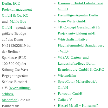
Hanomag Härtol Lohnhärterei
Berlin
,
ECE
GmbH
Projektmanagement
FreiwilligenAgentur Berlin
GmbH & Co. KG
Neue Werte GmbH
und
Mahlo Bau
4K Concept Gesellschaft für
GmbH
– spendeten
Projektentwicklung mbH
größere Beträge
Wirtschaftsinitiative
auf das Konto
Flughafenumfeld Brandenburg
Nr.2143022819 bei
- WFB-
der Berliner
WISAG Garten- und
Sparkasse (BLZ
Landschaftspflege Berlin-
100 500 00) der
Brandenburg GmbH & Co.KG
Stiftung Ost-West-
Wielandfilm
Begegnungsstätte
SpreeColor Malereibetrieb
Schloss Biesdorf
GmbH
e.V. (
www.stiftung-
Ferrocon GmbH
schloss-
Caiju e.V.
biedorf.de)
, die als
Hessel Metall * Kunststoff
Bauherr die