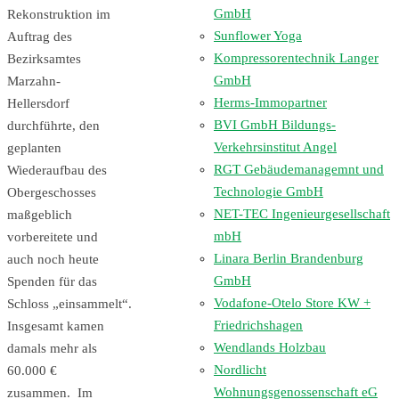
GmbH
Rekonstruktion im
Sunflower Yoga
Auftrag des
Kompressorentechnik Langer
Bezirksamtes
GmbH
Marzahn-
Herms-Immopartner
Hellersdorf
BVI GmbH Bildungs-
durchführte, den
Verkehrsinstitut Angel
geplanten
RGT Gebäudemanagemnt und
Wiederaufbau des
Technologie GmbH
Obergeschosses
NET-TEC Ingenieurgesellschaft
maßgeblich
mbH
vorbereitete und
Linara Berlin Brandenburg
auch noch heute
GmbH
Spenden für das
Vodafone-Otelo Store KW +
Schloss „einsammelt“.
Friedrichshagen
Insgesamt kamen
Wendlands Holzbau
damals mehr als
Nordlicht
60.000 €
Wohnungsgenossenschaft eG
zusammen. Im