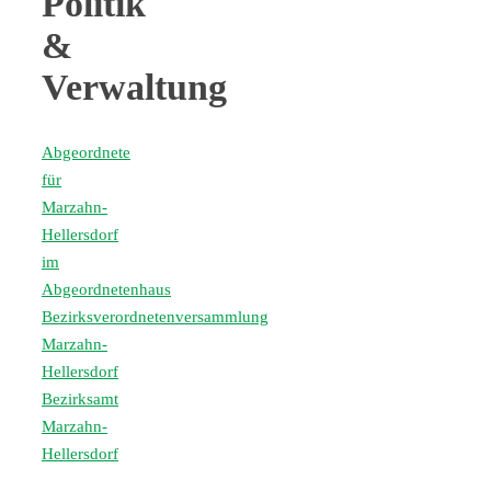
Politik
&
Verwaltung
Abgeordnete
für
Marzahn-
Hellersdorf
im
Abgeordnetenhaus
Bezirksverordnetenversammlung
Marzahn-
Hellersdorf
Bezirksamt
Marzahn-
Hellersdorf