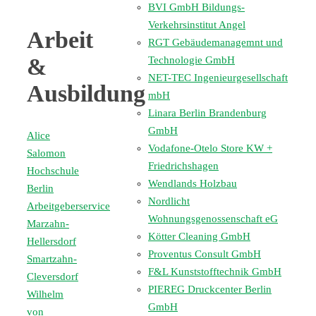
BVI GmbH Bildungs-
Verkehrsinstitut Angel
Arb
eit
RGT Gebäudemanagemnt und
&
Technologie GmbH
NET-TEC Ingenieurgesellschaft
Ausbildung
mbH
Linara Berlin Brandenburg
GmbH
Alice
Vodafone-Otelo Store KW +
Salomon
Friedrichshagen
Hochschule
Wendlands Holzbau
Berlin
Nordlicht
Arbeitgeberservice
Wohnungsgenossenschaft eG
Marzahn-
Kötter Cleaning GmbH
Hellersdorf
Proventus Consult GmbH
Smartzahn-
F&L Kunststofftechnik GmbH
Cleversdorf
PIEREG Druckcenter Berlin
Wilhelm
GmbH
von