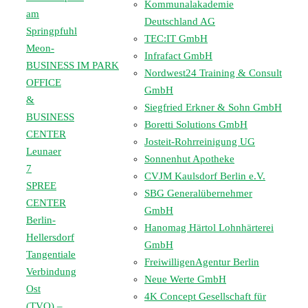
Kommunalakademie
am
Deutschland AG
Springpfuhl
TEC:IT GmbH
Meon-
Infrafact GmbH
BUSINESS IM PARK
Nordwest24 Training & Consult
OFFICE
GmbH
&
Siegfried Erkner & Sohn GmbH
BUSINESS
Boretti Solutions GmbH
CENTER
Josteit-Rohrreinigung UG
Leunaer
Sonnenhut Apotheke
7
CVJM Kaulsdorf Berlin e.V.
SPREE
SBG Generalübernehmer
CENTER
GmbH
Berlin-
Hanomag Härtol Lohnhärterei
Hellersdorf
GmbH
Tangentiale
FreiwilligenAgentur Berlin
Verbindung
Neue Werte GmbH
Ost
4K Concept Gesellschaft für
(
TVO
) –