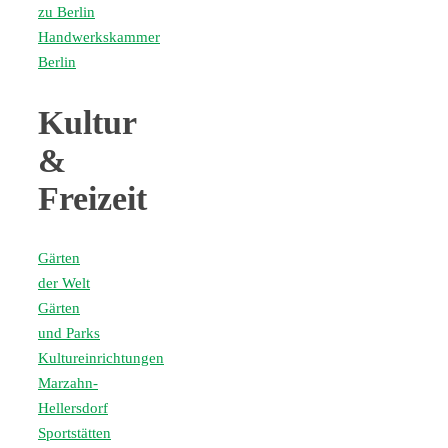
zu Berlin
Handwerkskammer
Berlin
Kultur
&
Freizeit
Gärten
der Welt
Gärten
und Parks
Kultureinrichtungen
Marzahn-
Hellersdorf
Sportstätten