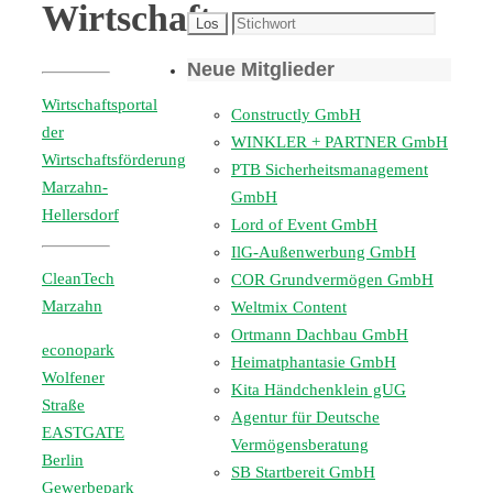
Wirtschaft
Neue Mitglieder
Wirtschaftsportal
Constructly GmbH
der
WINKLER + PARTNER GmbH
Wirtschaftsförderung
PTB Sicherheitsmanagement
Marzahn-
GmbH
Hellersdorf
Lord of Event GmbH
IlG-Außenwerbung GmbH
CleanTech
COR Grundvermögen GmbH
Marzahn
Weltmix Content
Ortmann Dachbau GmbH
econopark
Heimatphantasie GmbH
Wolfener
Kita Händchenklein gUG
Straße
Agentur für Deutsche
EASTGATE
Vermögensberatung
Berlin
SB Startbereit GmbH
Gewerbepark