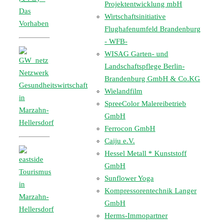
Projektentwicklung mbH
Das
Wirtschaftsinitiative
Vorhaben
Flughafenumfeld Brandenburg
- WFB-
WISAG Garten- und
Landschaftspflege Berlin-
Netzwerk
Brandenburg GmbH & Co.KG
Gesundheitswirtschaft
Wielandfilm
in
SpreeColor Malereibetrieb
Marzahn-
GmbH
Hellersdorf
Ferrocon GmbH
Caiju e.V.
Hessel Metall * Kunststoff
GmbH
Tourismus
Sunflower Yoga
in
Kompressorentechnik Langer
Marzahn-
GmbH
Hellersdorf
Herms-Immopartner