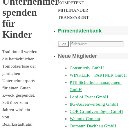
Unternehmer
KOMPETENT
spenden
MITEINANDER
TRANSPARENT
für
Firmendatenbank
Kinder
Traditionell werden
Neue Mitglieder
die beträchtlichen
Tombolaerlöse der
Constructly GmbH
jährlichen
WINKLER + PARTNER GmbH
Unternehmerparty
PTB Sicherheitsmanagement
für einen Guten
GmbH
Zweck gespendet.
Lord of Event GmbH
Seit über zehn
IlG-Außenwerbung GmbH
Jahren wird ein
COR Grundvermögen GmbH
von
Weltmix Content
Bezirksstadträtin
Ortmann Dachbau GmbH