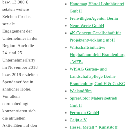
bzw. 13.000 €
Hanomag Härtol Lohnhärterei
setzten weitere
GmbH
Zeichen für das
FreiwilligenAgentur Berlin
soziale
Neue Werte GmbH
Engagement der
4K Concept Gesellschaft für
Unternehmer in der
Projektentwicklung mbH
Region. Auch die
Wirtschaftsinitiative
24. und 25.
Flughafenumfeld Brandenburg
UnternehmerParty
- WFB-
im November 2018
WISAG Garten- und
bzw. 2019 erzielten
Landschaftspflege Berlin-
Spendenerlöse in
Brandenburg GmbH & Co.KG
ähnlicher Höhe.
Wielandfilm
Vor allem
SpreeColor Malereibetrieb
coronabedingt
GmbH
konzentrieren sich
Ferrocon GmbH
die aktuellen
Caiju e.V.
Aktivitäten auf den
Hessel Metall * Kunststoff