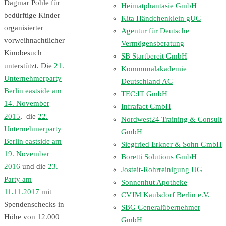
Dagmar Pohle für
Heimatphantasie GmbH
bedürftige Kinder
Kita Händchenklein gUG
organisierter
Agentur für Deutsche
vorweihnachtlicher
Vermögensberatung
Kinobesuch
SB Startbereit GmbH
unterstützt. Die
21.
Kommunalakademie
Unternehmerparty
Deutschland AG
Berlin eastside am
TEC:IT GmbH
14. November
Infrafact GmbH
2015
, die
22.
Nordwest24 Training & Consult
Unternehmerparty
GmbH
Berlin eastside am
Siegfried Erkner & Sohn GmbH
19. November
Boretti Solutions GmbH
2016
und die
23.
Josteit-Rohrreinigung UG
Party am
Sonnenhut Apotheke
11.11.2017
mit
CVJM Kaulsdorf Berlin e.V.
Spendenschecks in
SBG Generalübernehmer
Höhe von 12.000
GmbH