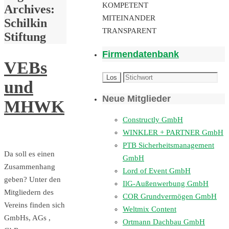
KOMPETENT
Archives:
MITEINANDER
Schilkin
TRANSPARENT
Stiftung
Firmendatenbank
VEBs
und
Neue Mitglieder
MHWK
Constructly GmbH
WINKLER + PARTNER GmbH
PTB Sicherheitsmanagement
Da soll es einen
GmbH
Zusammenhang
Lord of Event GmbH
geben? Unter den
IlG-Außenwerbung GmbH
Mitgliedern des
COR Grundvermögen GmbH
Vereins finden sich
Weltmix Content
GmbHs, AGs ,
Ortmann Dachbau GmbH