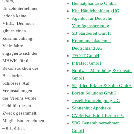
GbRs,
Heimatphantasie GmbH
Einzelunternehmer,
Kita Händchenklein gUG
jedoch keine
Agentur für Deutsche
VEBs. Dennoch
Vermögensberatung
gibt es einen
SB Startbereit GmbH
Zusammenhang.
Kommunalakademie
Viele Jahre
Deutschland AG
engagierte sich der
TEC:IT GmbH
MHWK für die
Infrafact GmbH
Rekonstruktion des
Nordwest24 Training & Consult
Biesdorfer
GmbH
Schlosses. Auf
Siegfried Erkner & Sohn GmbH
Veranstaltungen
Boretti Solutions GmbH
des Vereins wurde
Josteit-Rohrreinigung UG
Geld für diesen
Sonnenhut Apotheke
Zweck gesammelt.
CVJM Kaulsdorf Berlin e.V.
Mitgliedsunternehmen
SBG Generalübernehmer
– u.a. die …
GmbH