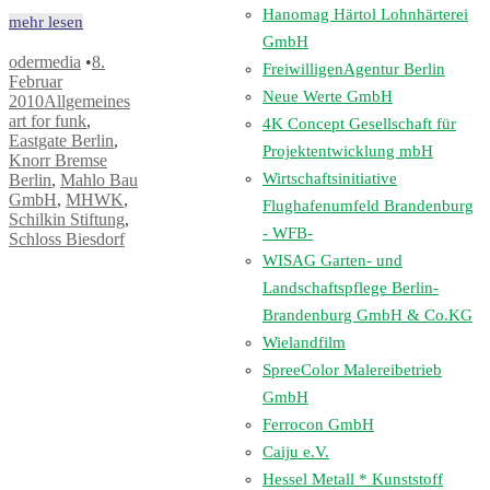
Hanomag Härtol Lohnhärterei
mehr lesen
GmbH
odermedia
•
8.
FreiwilligenAgentur Berlin
Februar
Neue Werte GmbH
2010
Allgemeines
art for funk
,
4K Concept Gesellschaft für
Eastgate Berlin
,
Projektentwicklung mbH
Knorr Bremse
Wirtschaftsinitiative
Berlin
,
Mahlo Bau
GmbH
,
MHWK
,
Flughafenumfeld Brandenburg
Schilkin Stiftung
,
- WFB-
Schloss Biesdorf
WISAG Garten- und
Landschaftspflege Berlin-
Brandenburg GmbH & Co.KG
Wielandfilm
SpreeColor Malereibetrieb
GmbH
Ferrocon GmbH
Caiju e.V.
Hessel Metall * Kunststoff