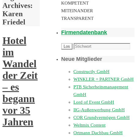
KOMPETENT
Archives:
MITEINANDER
Karen
TRANSPARENT
Friedel
Firmendatenbank
Hotel
im
Neue Mitglieder
Wandel
Constructly GmbH
der Zeit
WINKLER + PARTNER GmbH
– es
PTB Sicherheitsmanagement
GmbH
begann
Lord of Event GmbH
vor 35
IlG-Außenwerbung GmbH
COR Grundvermögen GmbH
Jahren
Weltmix Content
Ortmann Dachbau GmbH