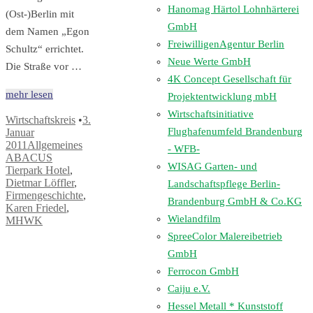
Hanomag Härtol Lohnhärterei
(Ost-)Berlin mit
GmbH
dem Namen „Egon
FreiwilligenAgentur Berlin
Schultz“ errichtet.
Neue Werte GmbH
Die Straße vor …
4K Concept Gesellschaft für
mehr lesen
Projektentwicklung mbH
Wirtschaftsinitiative
Wirtschaftskreis
•
3.
Flughafenumfeld Brandenburg
Januar
2011
Allgemeines
- WFB-
ABACUS
WISAG Garten- und
Tierpark Hotel
,
Dietmar Löffler
,
Landschaftspflege Berlin-
Firmengeschichte
,
Brandenburg GmbH & Co.KG
Karen Friedel
,
Wielandfilm
MHWK
SpreeColor Malereibetrieb
GmbH
Ferrocon GmbH
Caiju e.V.
Hessel Metall * Kunststoff