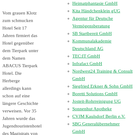
Heimatphantasie GmbH
Kita Händchenklein gUG
Vom grauen Klotz
Agentur für Deutsche
zum schmucken
Vermögensberatung
Hotel Seit 17
SB Startbereit GmbH
Jahren firmiert das
Kommunalakademie
Hotel gegenüber
Deutschland AG
dem Tierpark unter
TEC:IT GmbH
dem Namen
Infrafact GmbH
ABACUS Tierpark
Nordwest24 Training & Consult
Hotel. Die
GmbH
Herberge
Siegfried Erkner & Sohn GmbH
allerdings kann
Boretti Solutions GmbH
schon auf eine
Josteit-Rohrreinigung UG
längere Geschichte
Sonnenhut Apotheke
verweisen. Vor 35
CVJM Kaulsdorf Berlin e.V.
Jahren wurde das
SBG Generalübernehmer
Jugendtouristenhotel
GmbH
des Magistrats von