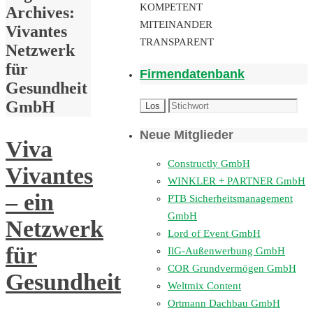
KOMPETENT
Archives:
MITEINANDER
Vivantes
TRANSPARENT
Netzwerk
für
Firmendatenbank
Gesundheit
GmbH
Neue Mitglieder
Viva
Constructly GmbH
Vivantes
WINKLER + PARTNER GmbH
– ein
PTB Sicherheitsmanagement
GmbH
Netzwerk
Lord of Event GmbH
für
IlG-Außenwerbung GmbH
COR Grundvermögen GmbH
Gesundheit
Weltmix Content
Ortmann Dachbau GmbH