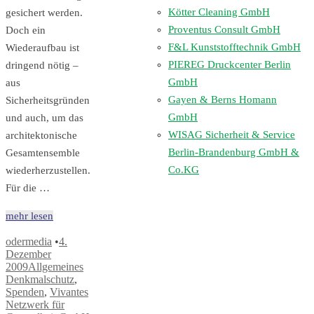
Kötter Cleaning GmbH
gesichert werden.
Proventus Consult GmbH
Doch ein
F&L Kunststofftechnik GmbH
Wiederaufbau ist
PIEREG Druckcenter Berlin
dringend nötig –
GmbH
aus
Gayen & Berns Homann
Sicherheitsgründen
GmbH
und auch, um das
WISAG Sicherheit & Service
architektonische
Berlin-Brandenburg GmbH &
Gesamtensemble
Co.KG
wiederherzustellen.
Für die …
mehr lesen
odermedia
•
4.
Dezember
2009
Allgemeines
Denkmalschutz
,
Spenden
,
Vivantes
Netzwerk für