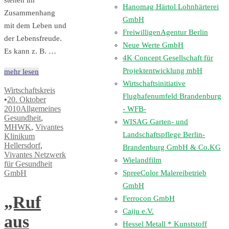
stehen im
Hanomag Härtol Lohnhärterei
Zusammenhang
GmbH
mit dem Leben und
FreiwilligenAgentur Berlin
der Lebensfreude.
Neue Werte GmbH
Es kann z. B. …
4K Concept Gesellschaft für
Projektentwicklung mbH
mehr lesen
Wirtschaftsinitiative
Wirtschaftskreis
Flughafenumfeld Brandenburg
•
20. Oktober
2010
Allgemeines
- WFB-
Gesundheit
,
WISAG Garten- und
MHWK
,
Vivantes
Landschaftspflege Berlin-
Klinikum
Hellersdorf
,
Brandenburg GmbH & Co.KG
Vivantes Netzwerk
Wielandfilm
für Gesundheit
SpreeColor Malereibetrieb
GmbH
GmbH
„Ruf
Ferrocon GmbH
Caiju e.V.
aus
Hessel Metall * Kunststoff