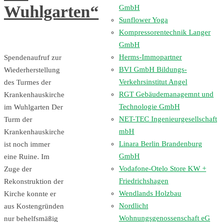
Wuhlgarten“
GmbH
Sunflower Yoga
Kompressorentechnik Langer
GmbH
Herms-Immopartner
Spendenaufruf zur
BVI GmbH Bildungs-
Wiederherstellung
Verkehrsinstitut Angel
des Turmes der
RGT Gebäudemanagemnt und
Krankenhauskirche
Technologie GmbH
im Wuhlgarten Der
NET-TEC Ingenieurgesellschaft
Turm der
mbH
Krankenhauskirche
Linara Berlin Brandenburg
ist noch immer
GmbH
eine Ruine. Im
Vodafone-Otelo Store KW +
Zuge der
Friedrichshagen
Rekonstruktion der
Wendlands Holzbau
Kirche konnte er
Nordlicht
aus Kostengründen
Wohnungsgenossenschaft eG
nur behelfsmäßig