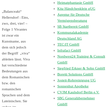
Heimatphantasie GmbH
Kita Händchenklein gUG
„Balanceakt“
Agentur für Deutsche
Hellersdorf : Eins,
Vermögensberatung
zwo, drei, vier! –
SB Startbereit GmbH
Folge 1 Vivantes
Kommunalakademie
ist zwar ein
Deutschland AG
Kunstname, aus
TEC:IT GmbH
dem sich jedoch
Infrafact GmbH
der Begriff „viva“
Nordwest24 Training & Consult
ableiten lässt. Viva
GmbH
hat verschiedene
Siegfried Erkner & Sohn GmbH
Bedeutungen aus
Boretti Solutions GmbH
dem Romanischen
Josteit-Rohrreinigung UG
bzw. den
Sonnenhut Apotheke
romanischen
CVJM Kaulsdorf Berlin e.V.
Sprachen und dem
SBG Generalübernehmer
Lateinischen. Sie
GmbH