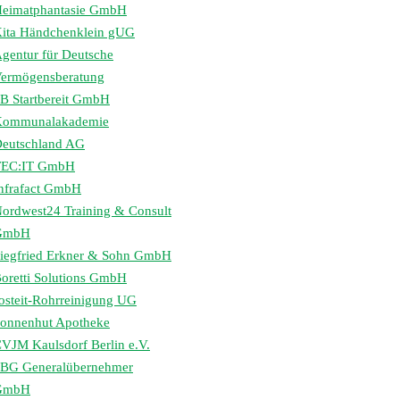
eimatphantasie GmbH
ita Händchenklein gUG
gentur für Deutsche
ermögensberatung
B Startbereit GmbH
Kommunalakademie
eutschland AG
TEC:IT GmbH
nfrafact GmbH
ordwest24 Training & Consult
GmbH
iegfried Erkner & Sohn GmbH
oretti Solutions GmbH
osteit-Rohrreinigung UG
onnenhut Apotheke
VJM Kaulsdorf Berlin e.V.
BG Generalübernehmer
GmbH