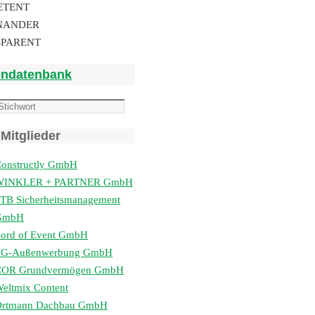
ETENT
NANDER
SPARENT
endatenbank
Mitglieder
onstructly GmbH
WINKLER + PARTNER GmbH
TB Sicherheitsmanagement
GmbH
ord of Event GmbH
lG-Außenwerbung GmbH
COR Grundvermögen GmbH
eltmix Content
Ortmann Dachbau GmbH