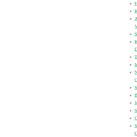
H
K
A
V
S
D
I
N
S
B
J
S
C
S