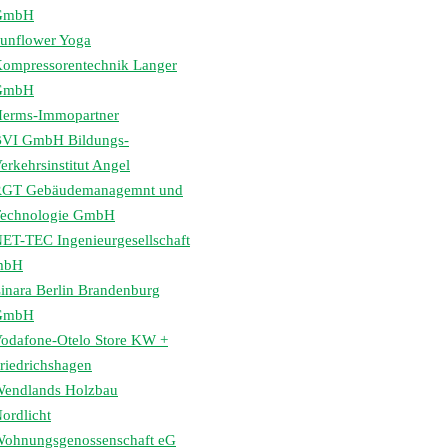
GmbH
unflower Yoga
ompressorentechnik Langer
GmbH
erms-Immopartner
VI GmbH Bildungs-
erkehrsinstitut Angel
GT Gebäudemanagemnt und
echnologie GmbH
ET-TEC Ingenieurgesellschaft
mbH
inara Berlin Brandenburg
GmbH
odafone-Otelo Store KW +
riedrichshagen
endlands Holzbau
ordlicht
ohnungsgenossenschaft eG