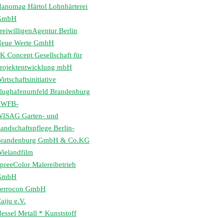
anomag Härtol Lohnhärterei
GmbH
reiwilligenAgentur Berlin
eue Werte GmbH
K Concept Gesellschaft für
rojektentwicklung mbH
irtschaftsinitiative
lughafenumfeld Brandenburg
 WFB-
ISAG Garten- und
andschaftspflege Berlin-
randenburg GmbH & Co.KG
ielandfilm
preeColor Malereibetrieb
GmbH
errocon GmbH
aiju e.V.
essel Metall * Kunststoff