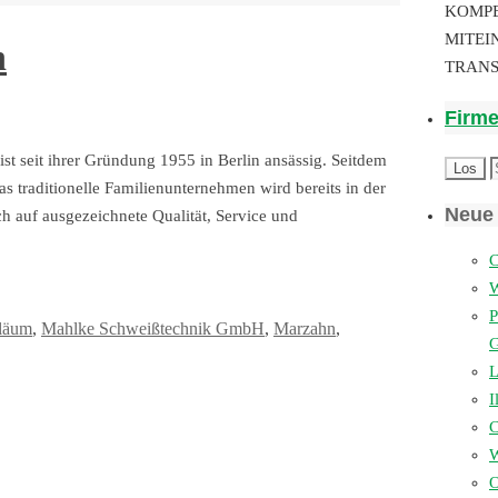
KOMP
MITEI
n
TRAN
Firm
seit ihrer Gründung 1955 in Berlin ansässig. Seitdem
traditionelle Familienunternehmen wird bereits in der
Neue 
ch auf ausgezeichnete Qualität, Service und
C
P
iläum
,
Mahlke Schweißtechnik GmbH
,
Marzahn
,
L
I
W