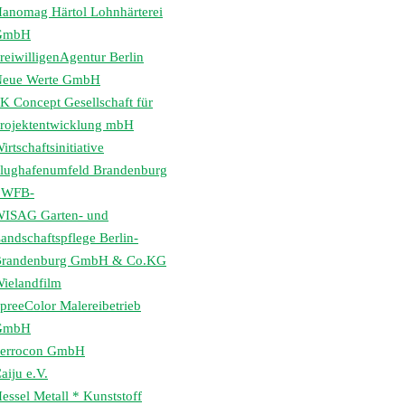
anomag Härtol Lohnhärterei
GmbH
reiwilligenAgentur Berlin
eue Werte GmbH
K Concept Gesellschaft für
rojektentwicklung mbH
irtschaftsinitiative
lughafenumfeld Brandenburg
 WFB-
ISAG Garten- und
andschaftspflege Berlin-
randenburg GmbH & Co.KG
ielandfilm
preeColor Malereibetrieb
GmbH
errocon GmbH
aiju e.V.
essel Metall * Kunststoff