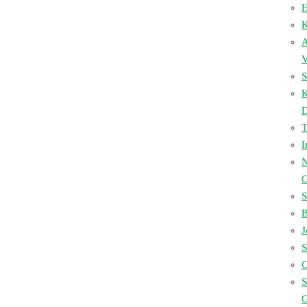
H
K
A
V
S
D
I
N
S
B
J
S
C
S