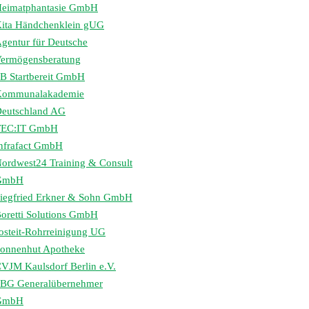
eimatphantasie GmbH
ita Händchenklein gUG
gentur für Deutsche
ermögensberatung
B Startbereit GmbH
Kommunalakademie
eutschland AG
TEC:IT GmbH
nfrafact GmbH
ordwest24 Training & Consult
GmbH
iegfried Erkner & Sohn GmbH
oretti Solutions GmbH
osteit-Rohrreinigung UG
onnenhut Apotheke
VJM Kaulsdorf Berlin e.V.
BG Generalübernehmer
GmbH