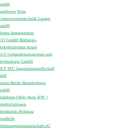
GmbH
unflower Yoga
ompressorentechnik Langer
GmbH
erms-Immopartner
VI GmbH Bildungs-
erkehrsinstitut Angel
GT Gebäudemanagemnt und
echnologie GmbH
ET-TEC Ingenieurgesellschaft
mbH
inara Berlin Brandenburg
GmbH
odafone-Otelo Store KW +
riedrichshagen
endlands Holzbau
ordlicht
ohnungsgenossenschaft eG