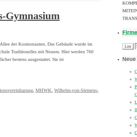
KOMP
MITEI
ns-Gymnasium
TRAN
Firm
er Allee der Kosmonauten. Das Gebäude wurde im
 Schule Traditionelles mit Neuem. Hier werden 760
Neue 
ächer bestens ausgestattet. Sie ist
C
P
ionsvereinbarung
,
MHWK
,
Wilhelm-von-Siemens-
L
I
W