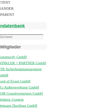
ETENT
NANDER
SPARENT
endatenbank
Mitglieder
onstructly GmbH
WINKLER + PARTNER GmbH
TB Sicherheitsmanagement
GmbH
ord of Event GmbH
lG-Außenwerbung GmbH
COR Grundvermögen GmbH
eltmix Content
Ortmann Dachbau GmbH