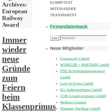
KOMPETENT
Archives:
MITEINANDER
European
TRANSPARENT
Railway
Award
Firmendatenbank
Immer
wieder
Neue Mitglieder
neue
Constructly GmbH
WINKLER + PARTNER GmbH
Gründe
PTB Sicherheitsmanagement
zum
GmbH
Lord of Event GmbH
Feiern
IlG-Außenwerbung GmbH
beim
COR Grundvermögen GmbH
Weltmix Content
Klassenprimus
Ortmann Dachbau GmbH