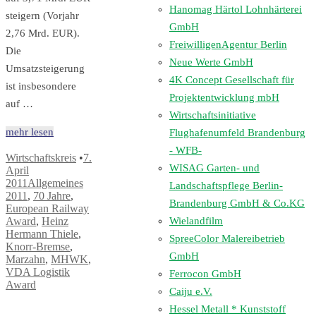
Hanomag Härtol Lohnhärterei
steigern (Vorjahr
GmbH
2,76 Mrd. EUR).
FreiwilligenAgentur Berlin
Die
Neue Werte GmbH
Umsatzsteigerung
4K Concept Gesellschaft für
ist insbesondere
Projektentwicklung mbH
auf …
Wirtschaftsinitiative
mehr lesen
Flughafenumfeld Brandenburg
- WFB-
Wirtschaftskreis
•
7.
WISAG Garten- und
April
2011
Allgemeines
Landschaftspflege Berlin-
2011
,
70 Jahre
,
Brandenburg GmbH & Co.KG
European Railway
Wielandfilm
Award
,
Heinz
Hermann Thiele
,
SpreeColor Malereibetrieb
Knorr-Bremse
,
GmbH
Marzahn
,
MHWK
,
VDA Logistik
Ferrocon GmbH
Award
Caiju e.V.
Hessel Metall * Kunststoff