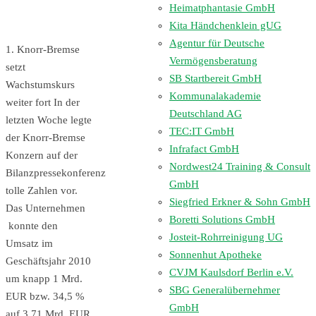
Heimatphantasie GmbH
Kita Händchenklein gUG
Agentur für Deutsche
1. Knorr-Bremse
Vermögensberatung
setzt
SB Startbereit GmbH
Wachstumskurs
Kommunalakademie
weiter fort In der
Deutschland AG
letzten Woche legte
TEC:IT GmbH
der Knorr-Bremse
Infrafact GmbH
Konzern auf der
Nordwest24 Training & Consult
Bilanzpressekonferenz
GmbH
tolle Zahlen vor.
Siegfried Erkner & Sohn GmbH
Das Unternehmen
Boretti Solutions GmbH
konnte den
Josteit-Rohrreinigung UG
Umsatz im
Sonnenhut Apotheke
Geschäftsjahr 2010
CVJM Kaulsdorf Berlin e.V.
um knapp 1 Mrd.
SBG Generalübernehmer
EUR bzw. 34,5 %
GmbH
auf 3,71 Mrd. EUR