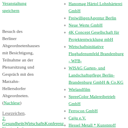
Veranstaltung
Hanomag Härtol Lohnhärterei
speichern
GmbH
FreiwilligenAgentur Berlin
Neue Werte GmbH
Besuch des
4K Concept Gesellschaft für
Berliner
Projektentwicklung mbH
Abgeordnetenhauses
Wirtschaftsinitiative
mit Besichtigung,
Flughafenumfeld Brandenburg
Teilnahme an der
- WFB-
Plenarsitzung und
WISAG Garten- und
Gespräch mit den
Landschaftspflege Berlin-
Marzahn-
Brandenburg GmbH & Co.KG
Hellersdorfer
Wielandfilm
Abgeordneten.
SpreeColor Malereibetrieb
(
Nachlese
)
GmbH
Ferrocon GmbH
Lesezeichen
.
Caiju e.V.
2.
GesundheitsWirtschaftsKonferenz
Hessel Metall * Kunststoff