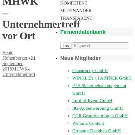
MHWK
KOMPETENT
–
MITEINANDER
TRANSPARENT
Unternehmertreff
Firmendatenbank
vor Ort
Beate
Neue Mitglieder
Hohenberger
•
24.
September
2015
MHWK-
Constructly GmbH
Unternehmertreff
WINKLER + PARTNER GmbH
PTB Sicherheitsmanagement
GmbH
Lord of Event GmbH
IlG-Außenwerbung GmbH
COR Grundvermögen GmbH
Weltmix Content
Ortmann Dachbau GmbH