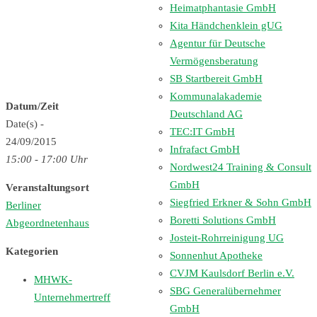
Heimatphantasie GmbH
Kita Händchenklein gUG
Agentur für Deutsche
Vermögensberatung
SB Startbereit GmbH
Kommunalakademie
Datum/Zeit
Deutschland AG
Date(s) -
TEC:IT GmbH
24/09/2015
Infrafact GmbH
15:00 - 17:00 Uhr
Nordwest24 Training & Consult
GmbH
Veranstaltungsort
Siegfried Erkner & Sohn GmbH
Berliner
Boretti Solutions GmbH
Abgeordnetenhaus
Josteit-Rohrreinigung UG
Kategorien
Sonnenhut Apotheke
CVJM Kaulsdorf Berlin e.V.
MHWK-
SBG Generalübernehmer
Unternehmertreff
GmbH