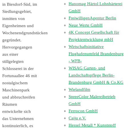
Hanomag Härtol Lohnhärterei
in Biesdorf-Süd, im
GmbH
Siedlungsgebiet,
FreiwilligenAgentur Berlin
inmitten von
Neue Werte GmbH
Eigenheimen und
4K Concept Gesellschaft für
Wochenendgrundstücken
Projektentwicklung mbH
gegründet.
Wirtschaftsinitiative
Hervorgegangen
Flughafenumfeld Brandenburg
aus einer
- WFB-
stillgelegten
WISAG Garten- und
Schlosserei in der
Landschaftspflege Berlin-
Fortunaallee 46 mit
Brandenburg GmbH & Co.KG
nostalgischem
Wielandfilm
Maschinenpark
SpreeColor Malereibetrieb
und abbruchreifen
GmbH
Räumen
Ferrocon GmbH
entwickelte sich
Caiju e.V.
das Unternehmen
Hessel Metall * Kunststoff
kontinuierlich, es