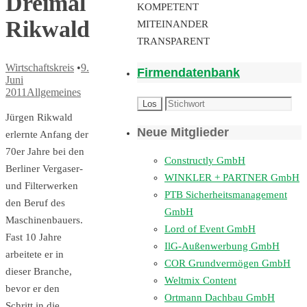
Dreimal
KOMPETENT
Rikwald
MITEINANDER
TRANSPARENT
Wirtschaftskreis
•
9.
Firmendatenbank
Juni
2011
Allgemeines
Jürgen Rikwald
Neue Mitglieder
erlernte Anfang der
70er Jahre bei den
Constructly GmbH
Berliner Vergaser-
WINKLER + PARTNER GmbH
und Filterwerken
PTB Sicherheitsmanagement
den Beruf des
GmbH
Maschi­nenbauers.
Lord of Event GmbH
Fast 10 Jahre
IlG-Außenwerbung GmbH
arbeitete er in
COR Grundvermögen GmbH
dieser Branche,
Weltmix Content
bevor er den
Ortmann Dachbau GmbH
Schritt in die