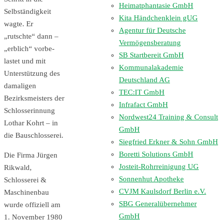
Heimatphantasie GmbH
Selbständigkeit
Kita Händchenklein gUG
wagte. Er
Agentur für Deutsche
„rutschte“ dann –
Vermögensberatung
„erblich“ vorbe­
SB Startbereit GmbH
lastet und mit
Kommunalakademie
Unterstützung des
Deutschland AG
damaligen
TEC:IT GmbH
Bezirksmeisters der
Infrafact GmbH
Schlosserinnung
Nordwest24 Training & Consult
Lothar Kohrt – in
GmbH
die Bauschlosserei.
Siegfried Erkner & Sohn GmbH
Boretti Solutions GmbH
Die Firma Jürgen
Josteit-Rohrreinigung UG
Rikwald,
Sonnenhut Apotheke
Schlosserei &
CVJM Kaulsdorf Berlin e.V.
Maschinenbau
SBG Generalübernehmer
wurde offiziell am
GmbH
1. November 1980