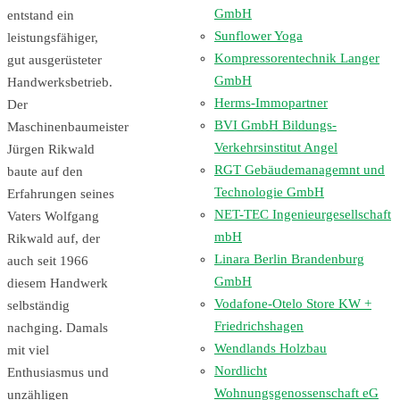
GmbH
entstand ein
Sunflower Yoga
leistungsfähiger,
Kompressorentechnik Langer
gut ausgerüsteter
GmbH
Handwerksbetrieb.
Herms-Immopartner
Der
BVI GmbH Bildungs-
Maschinenbaumeister
Verkehrsinstitut Angel
Jürgen Rikwald
RGT Gebäudemanagemnt und
baute auf den
Technologie GmbH
Erfahrungen seines
NET-TEC Ingenieurgesellschaft
Vaters Wolfgang
mbH
Rikwald auf, der
Linara Berlin Brandenburg
auch seit 1966
GmbH
diesem Handwerk
Vodafone-Otelo Store KW +
selbständig
Friedrichshagen
nachging. Damals
Wendlands Holzbau
mit viel
Nordlicht
Enthusiasmus und
Wohnungsgenossenschaft eG
unzähligen