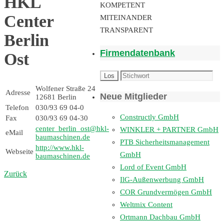
HKL
KOMPETENT
Center
MITEINANDER
TRANSPARENT
Berlin
Firmendatenbank
Ost
Wolfener Straße 24
Adresse
Neue Mitglieder
12681 Berlin
Telefon
030/93 69 04-0
Constructly GmbH
Fax
030/93 69 04-30
center_berlin_ost@hkl-
WINKLER + PARTNER GmbH
eMail
baumaschinen.de
PTB Sicherheitsmanagement
http://www.hkl-
Webseite
GmbH
baumaschinen.de
Lord of Event GmbH
Zurück
IlG-Außenwerbung GmbH
COR Grundvermögen GmbH
Weltmix Content
Ortmann Dachbau GmbH