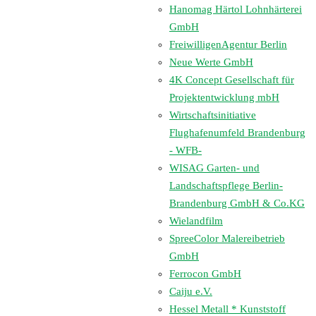
Hanomag Härtol Lohnhärterei
GmbH
FreiwilligenAgentur Berlin
Neue Werte GmbH
4K Concept Gesellschaft für
Projektentwicklung mbH
Wirtschaftsinitiative
Flughafenumfeld Brandenburg
- WFB-
WISAG Garten- und
Landschaftspflege Berlin-
Brandenburg GmbH & Co.KG
Wielandfilm
SpreeColor Malereibetrieb
GmbH
Ferrocon GmbH
Caiju e.V.
Hessel Metall * Kunststoff