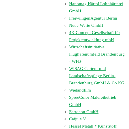
Hanomag Härtol Lohnhärterei
GmbH
FreiwilligenAgentur Berlin
Neue Werte GmbH
4K Concept Gesellschaft für
Projektentwicklung mbH
Wirtschaftsinitiative
Flughafenumfeld Brandenburg
- WFB-
WISAG Garten- und
Landschaftspflege Berlin-
Brandenburg GmbH & Co.KG
Wielandfilm
SpreeColor Malereibetrieb
GmbH
Ferrocon GmbH
Caiju e.V.
Hessel Metall * Kunststoff