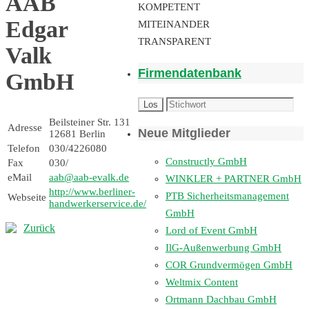
AAB
KOMPETENT
Edgar
MITEINANDER
TRANSPARENT
Valk
Firmendatenbank
GmbH
Beilsteiner Str. 131
Adresse
Neue Mitglieder
12681 Berlin
Telefon
030/4226080
Constructly GmbH
Fax
030/
eMail
aab@aab-evalk.de
WINKLER + PARTNER GmbH
http://www.berliner-
PTB Sicherheitsmanagement
Webseite
handwerkerservice.de/
GmbH
Zurück
Lord of Event GmbH
IlG-Außenwerbung GmbH
COR Grundvermögen GmbH
Weltmix Content
Ortmann Dachbau GmbH