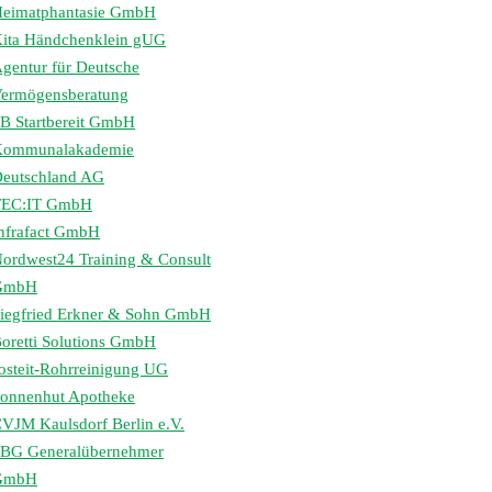
eimatphantasie GmbH
ita Händchenklein gUG
gentur für Deutsche
ermögensberatung
B Startbereit GmbH
Kommunalakademie
eutschland AG
TEC:IT GmbH
nfrafact GmbH
ordwest24 Training & Consult
GmbH
iegfried Erkner & Sohn GmbH
oretti Solutions GmbH
osteit-Rohrreinigung UG
onnenhut Apotheke
VJM Kaulsdorf Berlin e.V.
BG Generalübernehmer
GmbH