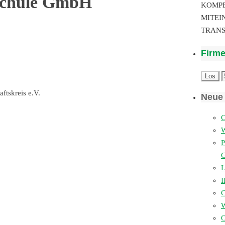
schule GmbH
KOMP
MITEI
TRAN
Firm
ftskreis e.V.
Neue 
C
P
L
I
W