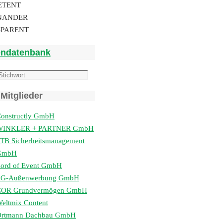
ETENT
NANDER
SPARENT
endatenbank
Mitglieder
onstructly GmbH
WINKLER + PARTNER GmbH
TB Sicherheitsmanagement
GmbH
ord of Event GmbH
lG-Außenwerbung GmbH
COR Grundvermögen GmbH
eltmix Content
Ortmann Dachbau GmbH