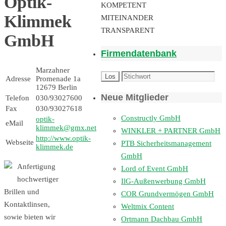
Optik-
KOMPETENT
Klimmek
MITEINANDER
TRANSPARENT
GmbH
Firmendatenbank
Marzahner
Adresse
Promenade 1a
12679 Berlin
Neue Mitglieder
Telefon
030/93027600
Fax
030/93027618
Constructly GmbH
optik-
eMail
klimmek@gmx.net
WINKLER + PARTNER GmbH
http://www.optik-
Webseite
PTB Sicherheitsmanagement
klimmek.de
GmbH
Anfertigung
Lord of Event GmbH
hochwertiger
IlG-Außenwerbung GmbH
Brillen und
COR Grundvermögen GmbH
Kontaktlinsen,
Weltmix Content
sowie bieten wir
Ortmann Dachbau GmbH