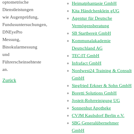
optometrische
Heimatphantasie GmbH
Dienstleistungen
Kita Händchenklein gUG
wie Augenprüfung,
Agentur für Deutsche
Fundusuntersuchungen,
Vermögensberatung
DNEyePro
SB Startbereit GmbH
Messung,
Kommunalakademie
Binokularmessung
Deutschland AG
und
TEC:IT GmbH
Führerscheinsehteste
Infrafact GmbH
an.
Nordwest24 Training & Consult
GmbH
Zurück
Siegfried Erkner & Sohn GmbH
Boretti Solutions GmbH
Josteit-Rohrreinigung UG
Sonnenhut Apotheke
CVJM Kaulsdorf Berlin e.V.
SBG Generalübernehmer
GmbH