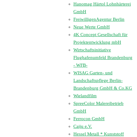
Hanomag Härtol Lohnhärterei
GmbH
FreiwilligenAgentur Berlin
Neue Werte GmbH
4K Concept Gesellschaft für
Projektentwicklung mbH
Wirtschaftsinitiative
Flughafenumfeld Brandenburg
- WFB-
WISAG Garten- und
Landschaftspflege Berlin-
Brandenburg GmbH & Co.KG
Wielandfilm
SpreeColor Malereibetrieb
GmbH
Ferrocon GmbH
Caiju e.V.
Hessel Metall * Kunststoff