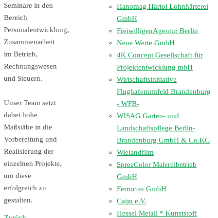
Seminare in den
Hanomag Härtol Lohnhärterei
Bereich
GmbH
Personalentwicklung,
FreiwilligenAgentur Berlin
Zusammenarbeit
Neue Werte GmbH
im Betrieb,
4K Concept Gesellschaft für
Rechnungswesen
Projektentwicklung mbH
und Steuern.
Wirtschaftsinitiative
Flughafenumfeld Brandenburg
Unser Team setzt
- WFB-
dabei hohe
WISAG Garten- und
Maßstäbe in die
Landschaftspflege Berlin-
Vorbereitung und
Brandenburg GmbH & Co.KG
Realisierung der
Wielandfilm
einzelnen Projekte,
SpreeColor Malereibetrieb
um diese
GmbH
erfolgreich zu
Ferrocon GmbH
gestalten.
Caiju e.V.
Hessel Metall * Kunststoff
Zurück