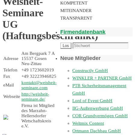
Weisheit-
KOMPETENT
Seminare
MITEINANDER
TRANSPARENT
UG
Firmendatenbank
(Haftungsbeschränkt)
Am Bergpark 7 A
Neue Mitglieder
Adresse
15537 Gosen
Neu-Zittau
Telefon
+49 1723602019
Constructly GmbH
Fax
+49 32223946825
WINKLER + PARTNER GmbH
kontakt@weisheit-
eMail
PTB Sicherheitsmanagement
seminare.com
GmbH
http://weisheit-
Webseite
seminare.de/
Lord of Event GmbH
Firma ist Mitglied
IlG-Außenwerbung GmbH
des Marzahn-
COR Grundvermögen GmbH
Hellersdorfer
Wirtschaftskreis
Weltmix Content
e.V.
Ortmann Dachbau GmbH