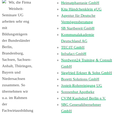
Wir, die Firma
Heimatphantasie GmbH
Weisheit-
Kita Händchenklein gUG
Seminare UG
Agentur für Deutsche
arbeiten sehr eng
Vermögensberatung
mit
SB Startbereit GmbH
Bildungsträgern
Kommunalakademie
der Bundesländer
Deutschland AG
Berlin,
TEC:IT GmbH
Brandenburg,
Infrafact GmbH
Sachsen, Sachsen-
Nordwest24 Training & Consult
Anhalt, Thüringen,
GmbH
Bayern und
Siegfried Erkner & Sohn GmbH
Niedersachsen
Boretti Solutions GmbH
zusammen. So
Josteit-Rohrreinigung UG
übernehmen wir
Sonnenhut Apotheke
u.a. im Rahmen
CVJM Kaulsdorf Berlin e.V.
der
SBG Generalübernehmer
Fachwirtausbildung
GmbH