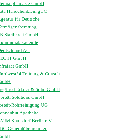
eimatphantasie GmbH
ita Händchenklein gUG
gentur für Deutsche
ermögensberatung
B Startbereit GmbH
Kommunalakademie
eutschland AG
TEC:IT GmbH
nfrafact GmbH
ordwest24 Training & Consult
GmbH
iegfried Erkner & Sohn GmbH
oretti Solutions GmbH
osteit-Rohrreinigung UG
onnenhut Apotheke
VJM Kaulsdorf Berlin e.V.
BG Generalübernehmer
GmbH