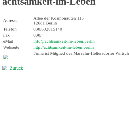
achtsamkeit-im-Leben
Allee der Kosmonauten 115
Adresse
12681 Berlin
Telefon
030/692015140
Fax
030/
eMail
info@achtsamkeit-im-leben.berlin
Webseite
http://achtsamkeit-im-leben.berlin
Firma ist Mitglied des Marzahn-Hellersdorfer Wirtscha
Zurück