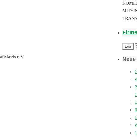
KOMP
MITEI
TRAN
Firm
ftskreis e.V.
Neue 
C
P
L
I
W