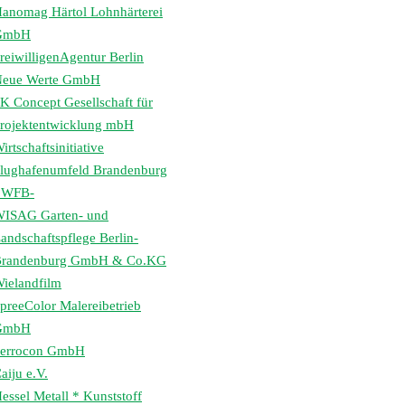
anomag Härtol Lohnhärterei
GmbH
reiwilligenAgentur Berlin
eue Werte GmbH
K Concept Gesellschaft für
rojektentwicklung mbH
irtschaftsinitiative
lughafenumfeld Brandenburg
 WFB-
ISAG Garten- und
andschaftspflege Berlin-
randenburg GmbH & Co.KG
ielandfilm
preeColor Malereibetrieb
GmbH
errocon GmbH
aiju e.V.
essel Metall * Kunststoff