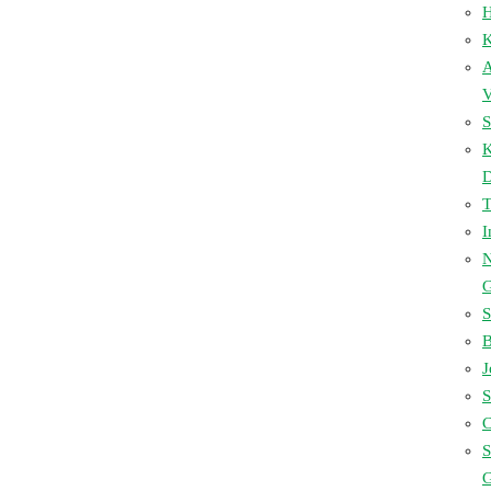
H
K
A
V
S
D
I
N
S
B
J
S
C
S