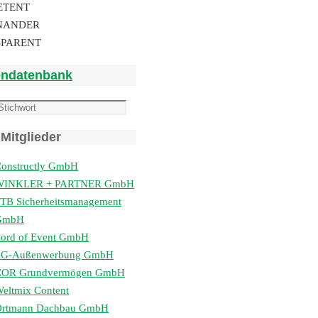
ETENT
NANDER
SPARENT
endatenbank
Mitglieder
onstructly GmbH
WINKLER + PARTNER GmbH
TB Sicherheitsmanagement
GmbH
ord of Event GmbH
lG-Außenwerbung GmbH
COR Grundvermögen GmbH
eltmix Content
Ortmann Dachbau GmbH