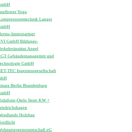
GmbH
unflower Yoga
ompressorentechnik Langer
GmbH
erms-Immopartner
VI GmbH Bildungs-
erkehrsinstitut Angel
GT Gebäudemanagemnt und
echnologie GmbH
ET-TEC Ingenieurgesellschaft
mbH
inara Berlin Brandenburg
GmbH
odafone-Otelo Store KW +
riedrichshagen
endlands Holzbau
ordlicht
ohnungsgenossenschaft eG