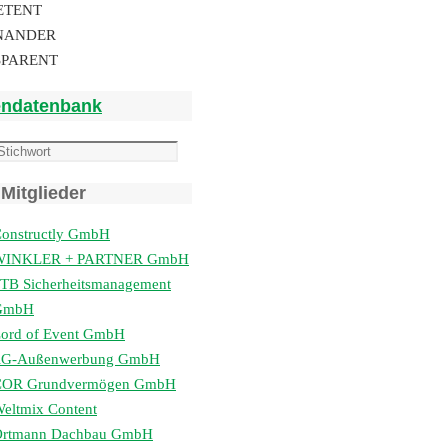
ETENT
NANDER
SPARENT
endatenbank
Mitglieder
onstructly GmbH
WINKLER + PARTNER GmbH
TB Sicherheitsmanagement
GmbH
ord of Event GmbH
lG-Außenwerbung GmbH
COR Grundvermögen GmbH
eltmix Content
Ortmann Dachbau GmbH