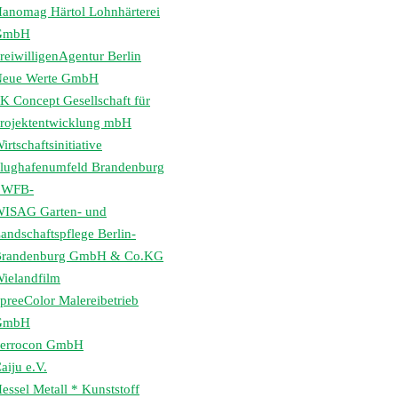
anomag Härtol Lohnhärterei
GmbH
reiwilligenAgentur Berlin
eue Werte GmbH
K Concept Gesellschaft für
rojektentwicklung mbH
irtschaftsinitiative
lughafenumfeld Brandenburg
 WFB-
ISAG Garten- und
andschaftspflege Berlin-
randenburg GmbH & Co.KG
ielandfilm
preeColor Malereibetrieb
GmbH
errocon GmbH
aiju e.V.
essel Metall * Kunststoff