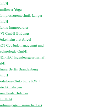
GmbH
unflower Yoga
ompressorentechnik Langer
GmbH
erms-Immopartner
VI GmbH Bildungs-
erkehrsinstitut Angel
GT Gebäudemanagemnt und
echnologie GmbH
ET-TEC Ingenieurgesellschaft
mbH
inara Berlin Brandenburg
GmbH
odafone-Otelo Store KW +
riedrichshagen
endlands Holzbau
ordlicht
ohnungsgenossenschaft eG