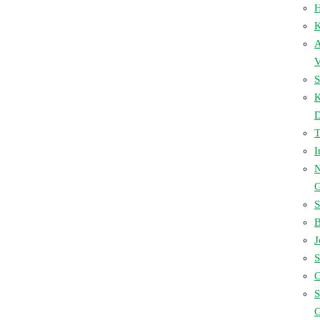
H
K
A
V
S
D
I
N
S
B
J
S
C
S