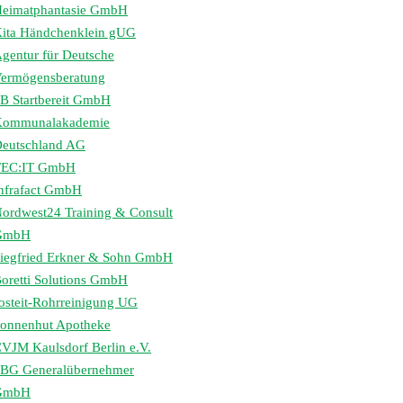
eimatphantasie GmbH
ita Händchenklein gUG
gentur für Deutsche
ermögensberatung
B Startbereit GmbH
Kommunalakademie
eutschland AG
TEC:IT GmbH
nfrafact GmbH
ordwest24 Training & Consult
GmbH
iegfried Erkner & Sohn GmbH
oretti Solutions GmbH
osteit-Rohrreinigung UG
onnenhut Apotheke
VJM Kaulsdorf Berlin e.V.
BG Generalübernehmer
GmbH