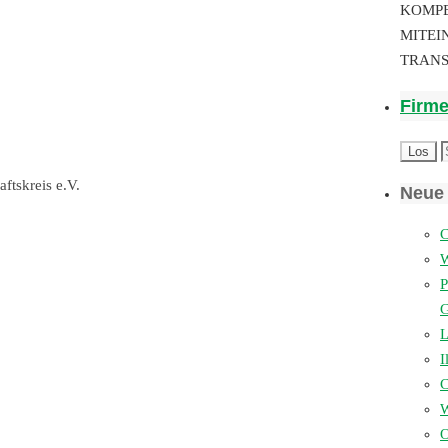
KOMP
MITEI
TRAN
Firm
ftskreis e.V.
Neue 
C
P
L
I
W