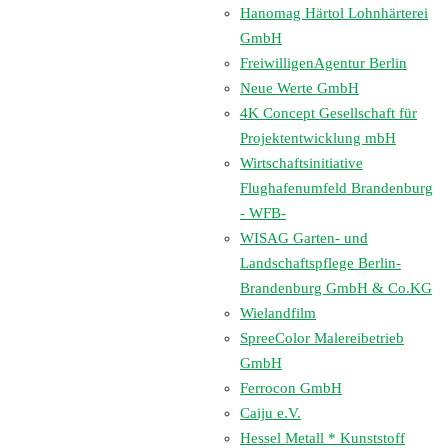
Hanomag Härtol Lohnhärterei
GmbH
FreiwilligenAgentur Berlin
Neue Werte GmbH
4K Concept Gesellschaft für
Projektentwicklung mbH
Wirtschaftsinitiative
Flughafenumfeld Brandenburg
- WFB-
WISAG Garten- und
Landschaftspflege Berlin-
Brandenburg GmbH & Co.KG
Wielandfilm
SpreeColor Malereibetrieb
GmbH
Ferrocon GmbH
Caiju e.V.
Hessel Metall * Kunststoff