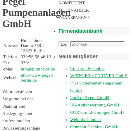
Pegel
KOMPETENT
Pumpenanlagen
MITEINANDER
TRANSPARENT
GmbH
Firmendatenbank
Hultschiner
Adresse
Damm 359
12623 Berlin
Neue Mitglieder
Telefon
030/56 58 46 12
Fax
030/
Constructly GmbH
eMail
info@pumpe24.de
http://www.pegel-
WINKLER + PARTNER GmbH
Webseite
berlin.de
PTB Sicherheitsmanagement
GmbH
Wir unterstützen
Lord of Event GmbH
Sie gerne bei der
IlG-Außenwerbung GmbH
Planung und
COR Grundvermögen GmbH
Auslegung einer
Weltmix Content
professionellen
Ortmann Dachbau GmbH
Bewässerungsanlage