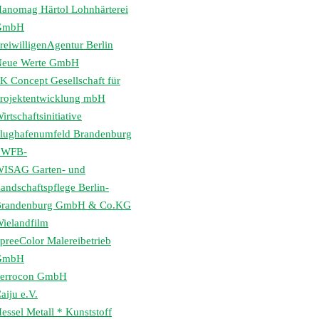
anomag Härtol Lohnhärterei
GmbH
reiwilligenAgentur Berlin
eue Werte GmbH
K Concept Gesellschaft für
rojektentwicklung mbH
irtschaftsinitiative
lughafenumfeld Brandenburg
 WFB-
ISAG Garten- und
andschaftspflege Berlin-
randenburg GmbH & Co.KG
ielandfilm
preeColor Malereibetrieb
GmbH
errocon GmbH
aiju e.V.
essel Metall * Kunststoff