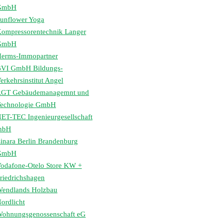
GmbH
unflower Yoga
ompressorentechnik Langer
GmbH
erms-Immopartner
VI GmbH Bildungs-
erkehrsinstitut Angel
GT Gebäudemanagemnt und
echnologie GmbH
ET-TEC Ingenieurgesellschaft
mbH
inara Berlin Brandenburg
GmbH
odafone-Otelo Store KW +
riedrichshagen
endlands Holzbau
ordlicht
ohnungsgenossenschaft eG