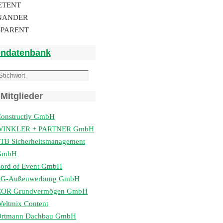
ETENT
NANDER
SPARENT
endatenbank
Mitglieder
onstructly GmbH
WINKLER + PARTNER GmbH
TB Sicherheitsmanagement
GmbH
ord of Event GmbH
lG-Außenwerbung GmbH
COR Grundvermögen GmbH
eltmix Content
Ortmann Dachbau GmbH