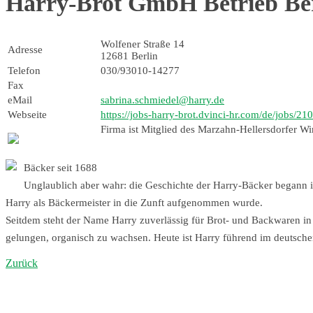
Harry-Brot GmbH Betrieb Be
Wolfener Straße 14
Adresse
12681 Berlin
Telefon
030/93010-14277
Fax
eMail
sabrina.schmiedel@harry.de
Webseite
https://jobs-harry-brot.dvinci-hr.com/de/jobs/2
Firma ist Mitglied des Marzahn-Hellersdorfer Wir
Bäcker seit 1688
Unglaublich aber wahr: die Geschichte der Harry-Bäcker begann i
Harry als Bäckermeister in die Zunft aufgenommen wurde.
Seitdem steht der Name Harry zuverlässig für Brot- und Backwaren in b
gelungen, organisch zu wachsen. Heute ist Harry führend im deutsch
Zurück