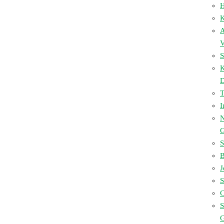
H
K
A
V
S
D
I
N
S
B
J
S
C
S