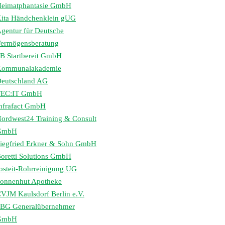
eimatphantasie GmbH
ita Händchenklein gUG
gentur für Deutsche
ermögensberatung
B Startbereit GmbH
Kommunalakademie
eutschland AG
TEC:IT GmbH
nfrafact GmbH
ordwest24 Training & Consult
GmbH
iegfried Erkner & Sohn GmbH
oretti Solutions GmbH
osteit-Rohrreinigung UG
onnenhut Apotheke
VJM Kaulsdorf Berlin e.V.
BG Generalübernehmer
GmbH