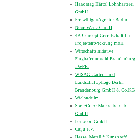
Hanomag Härtol Lohnhärterei
GmbH
FreiwilligenAgentur Berlin
Neue Werte GmbH
4K Concept Gesellschaft für
Projektentwicklung mbH
Wirtschaftsinitiative
Flughafenumfeld Brandenburg
- WFB-
WISAG Garten- und
Landschaftspflege Berlin-
Brandenburg GmbH & Co.KG
Wielandfilm
SpreeColor Malereibetrieb
GmbH
Ferrocon GmbH
Caiju e.V.
Hessel Metall * Kunststoff