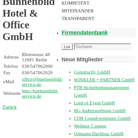
Bühnenbild
KOMPETENT
Hotel &
MITEINANDER
TRANSPARENT
Office
Firmendatenbank
GmbH
Rhinstrasse 48
Adresse
Neue Mitglieder
12681 Berlin
Telefon
030/547062000
Constructly GmbH
Fax
030/547062029
office@buehnenbild-
WINKLER + PARTNER GmbH
eMail
service.de
PTB Sicherheitsmanagement
http://buehnenbild-
Webseite
GmbH
service.de
Lord of Event GmbH
Zurück
IlG-Außenwerbung GmbH
COR Grundvermögen GmbH
Weltmix Content
Ortmann Dachbau GmbH