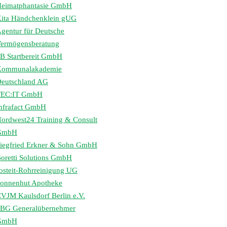
eimatphantasie GmbH
ita Händchenklein gUG
gentur für Deutsche
ermögensberatung
B Startbereit GmbH
Kommunalakademie
eutschland AG
TEC:IT GmbH
nfrafact GmbH
ordwest24 Training & Consult
GmbH
iegfried Erkner & Sohn GmbH
oretti Solutions GmbH
osteit-Rohrreinigung UG
onnenhut Apotheke
VJM Kaulsdorf Berlin e.V.
BG Generalübernehmer
GmbH