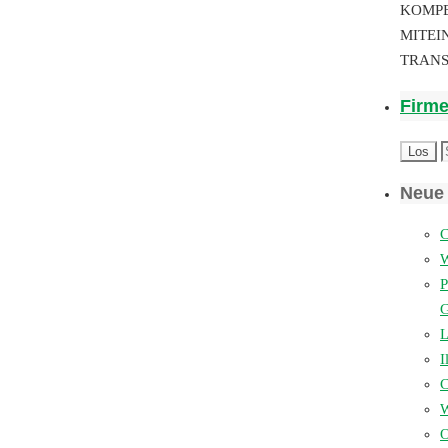
KOMP
MITEI
TRAN
Firm
Neue 
C
P
L
I
W