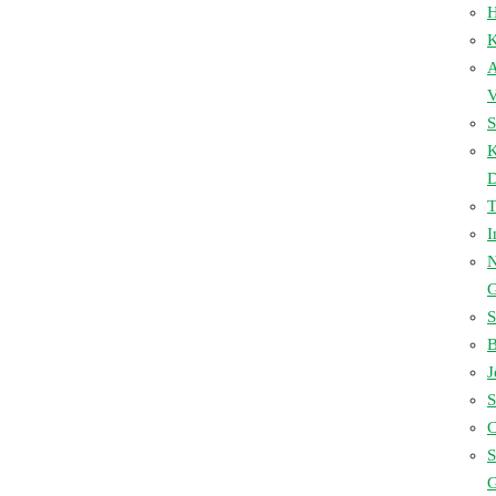
H
K
A
V
S
D
I
N
S
B
J
S
C
S