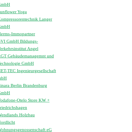
GmbH
unflower Yoga
ompressorentechnik Langer
GmbH
erms-Immopartner
VI GmbH Bildungs-
erkehrsinstitut Angel
GT Gebäudemanagemnt und
echnologie GmbH
ET-TEC Ingenieurgesellschaft
mbH
inara Berlin Brandenburg
GmbH
odafone-Otelo Store KW +
riedrichshagen
endlands Holzbau
ordlicht
ohnungsgenossenschaft eG