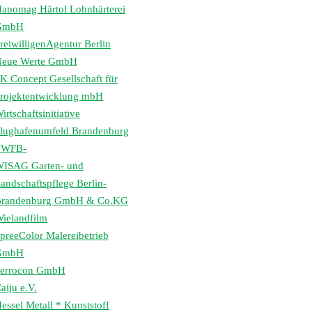
anomag Härtol Lohnhärterei
GmbH
reiwilligenAgentur Berlin
eue Werte GmbH
K Concept Gesellschaft für
rojektentwicklung mbH
irtschaftsinitiative
lughafenumfeld Brandenburg
 WFB-
ISAG Garten- und
andschaftspflege Berlin-
randenburg GmbH & Co.KG
ielandfilm
preeColor Malereibetrieb
GmbH
errocon GmbH
aiju e.V.
essel Metall * Kunststoff