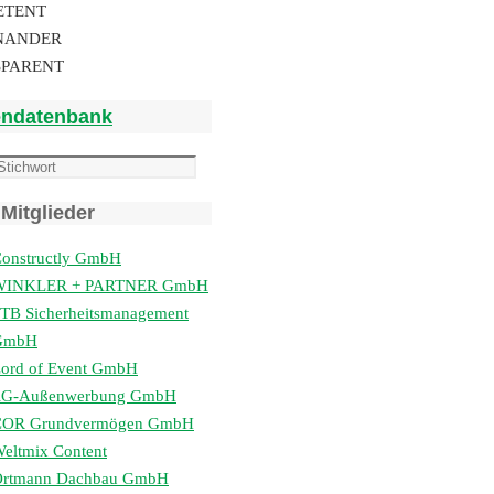
ETENT
NANDER
SPARENT
endatenbank
Mitglieder
onstructly GmbH
WINKLER + PARTNER GmbH
TB Sicherheitsmanagement
GmbH
ord of Event GmbH
lG-Außenwerbung GmbH
COR Grundvermögen GmbH
eltmix Content
Ortmann Dachbau GmbH