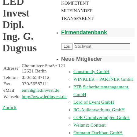
LED
KOMPETENT
Invest
MITEINANDER
TRANSPARENT
Dipl.
Firmendatenbank
Ing. G.
Dugnus
Neue Mitglieder
Chemnitzer Straße 121
Adresse
12621 Berlin
Constructly GmbH
Telefon
030/56587112
WINKLER + PARTNER GmbH
Fax
030/56587111
PTB Sicherheitsmanagement
eMail
email@ledinvest.de
GmbH
Webseite
http://www.ledinvest.de
Lord of Event GmbH
Zurück
IlG-Außenwerbung GmbH
COR Grundvermögen GmbH
Weltmix Content
Ortmann Dachbau GmbH