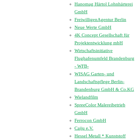
Hanomag Härtol Lohnhärterei
GmbH
FreiwilligenAgentur Berlin
Neue Werte GmbH
4K Concept Gesellschaft für
Projektentwicklung mbH
Wirtschaftsinitiative
Flughafenumfeld Brandenburg
- WFB-
WISAG Garten- und
Landschaftspflege Berlin-
Brandenburg GmbH & Co.KG
Wielandfilm
SpreeColor Malereibetrieb
GmbH
Ferrocon GmbH
Caiju e.V.
Hessel Metall * Kunststoff