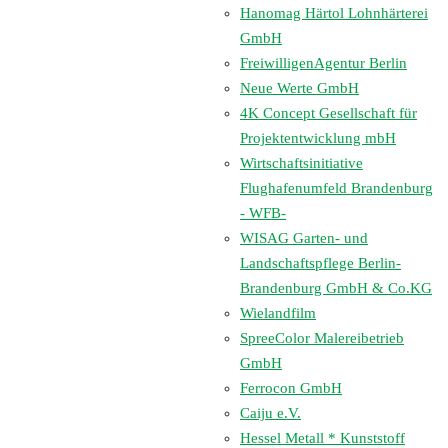
Hanomag Härtol Lohnhärterei
GmbH
FreiwilligenAgentur Berlin
Neue Werte GmbH
4K Concept Gesellschaft für
Projektentwicklung mbH
Wirtschaftsinitiative
Flughafenumfeld Brandenburg
- WFB-
WISAG Garten- und
Landschaftspflege Berlin-
Brandenburg GmbH & Co.KG
Wielandfilm
SpreeColor Malereibetrieb
GmbH
Ferrocon GmbH
Caiju e.V.
Hessel Metall * Kunststoff