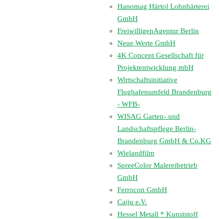
Hanomag Härtol Lohnhärterei
GmbH
FreiwilligenAgentur Berlin
Neue Werte GmbH
4K Concept Gesellschaft für
Projektentwicklung mbH
Wirtschaftsinitiative
Flughafenumfeld Brandenburg
- WFB-
WISAG Garten- und
Landschaftspflege Berlin-
Brandenburg GmbH & Co.KG
Wielandfilm
SpreeColor Malereibetrieb
GmbH
Ferrocon GmbH
Caiju e.V.
Hessel Metall * Kunststoff