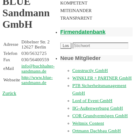
BLUE
KOMPETENT
Sandmann
MITEINANDER
TRANSPARENT
GmbH
Firmendatenbank
Döbelner Str. 2
Adresse
12627 Berlin
Telefon
030/5632725
Neue Mitglieder
Fax
030/56400559
info@buchhalter-
eMail
Constructly GmbH
sandmann.de
http://www.blue-
WINKLER + PARTNER GmbH
Webseite
sandmann.de
PTB Sicherheitsmanagement
GmbH
Zurück
Lord of Event GmbH
IlG-Außenwerbung GmbH
COR Grundvermögen GmbH
Weltmix Content
Ortmann Dachbau GmbH