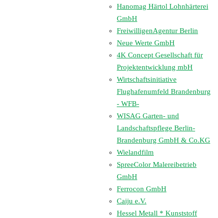
Hanomag Härtol Lohnhärterei
GmbH
FreiwilligenAgentur Berlin
Neue Werte GmbH
4K Concept Gesellschaft für
Projektentwicklung mbH
Wirtschaftsinitiative
Flughafenumfeld Brandenburg
- WFB-
WISAG Garten- und
Landschaftspflege Berlin-
Brandenburg GmbH & Co.KG
Wielandfilm
SpreeColor Malereibetrieb
GmbH
Ferrocon GmbH
Caiju e.V.
Hessel Metall * Kunststoff