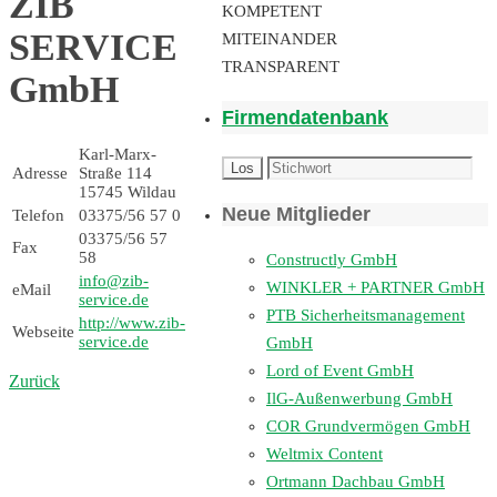
ZIB
KOMPETENT
SERVICE
MITEINANDER
TRANSPARENT
GmbH
Firmendatenbank
Karl-Marx-
Adresse
Straße 114
15745 Wildau
Neue Mitglieder
Telefon
03375/56 57 0
03375/56 57
Fax
58
Constructly GmbH
info@zib-
WINKLER + PARTNER GmbH
eMail
service.de
PTB Sicherheitsmanagement
http://www.zib-
Webseite
service.de
GmbH
Lord of Event GmbH
Zurück
IlG-Außenwerbung GmbH
COR Grundvermögen GmbH
Weltmix Content
Ortmann Dachbau GmbH