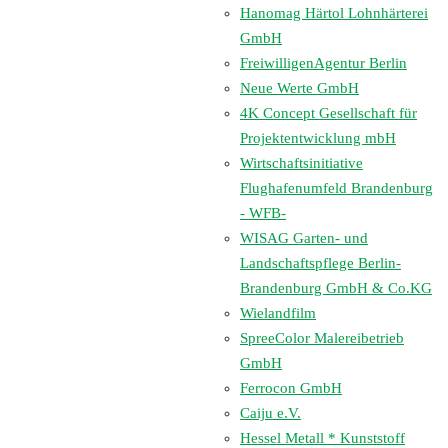
Hanomag Härtol Lohnhärterei
GmbH
FreiwilligenAgentur Berlin
Neue Werte GmbH
4K Concept Gesellschaft für
Projektentwicklung mbH
Wirtschaftsinitiative
Flughafenumfeld Brandenburg
- WFB-
WISAG Garten- und
Landschaftspflege Berlin-
Brandenburg GmbH & Co.KG
Wielandfilm
SpreeColor Malereibetrieb
GmbH
Ferrocon GmbH
Caiju e.V.
Hessel Metall * Kunststoff