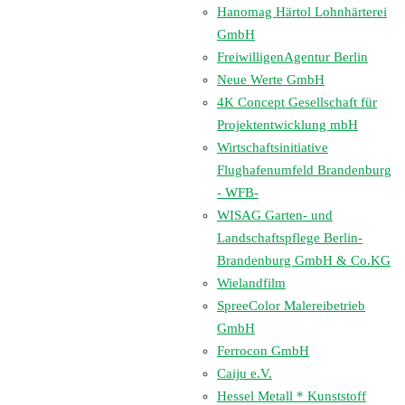
Hanomag Härtol Lohnhärterei
GmbH
FreiwilligenAgentur Berlin
Neue Werte GmbH
4K Concept Gesellschaft für
Projektentwicklung mbH
Wirtschaftsinitiative
Flughafenumfeld Brandenburg
- WFB-
WISAG Garten- und
Landschaftspflege Berlin-
Brandenburg GmbH & Co.KG
Wielandfilm
SpreeColor Malereibetrieb
GmbH
Ferrocon GmbH
Caiju e.V.
Hessel Metall * Kunststoff