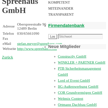
Spreehaus
KOMPETENT
GmbH
MITEINANDER
TRANSPARENT
Oberspreestraße 96
Firmendatenbank
Adresse
12489 Berlin
Telefon
030/65661090
Fax
eMail
stefan.meyer@spreehaus.com
Neue Mitglieder
Webseite
http://www.spreehaus.com
Constructly GmbH
Zurück
WINKLER + PARTNER GmbH
PTB Sicherheitsmanagement
GmbH
Lord of Event GmbH
IlG-Außenwerbung GmbH
COR Grundvermögen GmbH
Weltmix Content
Ortmann Dachbau GmbH