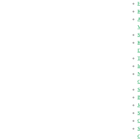
H
K
A
V
S
D
I
N
S
B
J
S
C
S