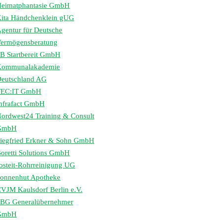
eimatphantasie GmbH
ita Händchenklein gUG
gentur für Deutsche
ermögensberatung
B Startbereit GmbH
Kommunalakademie
eutschland AG
TEC:IT GmbH
nfrafact GmbH
ordwest24 Training & Consult
GmbH
iegfried Erkner & Sohn GmbH
oretti Solutions GmbH
osteit-Rohrreinigung UG
onnenhut Apotheke
VJM Kaulsdorf Berlin e.V.
BG Generalübernehmer
GmbH