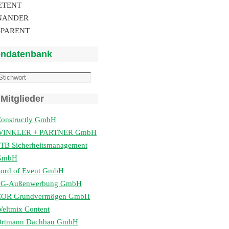
ETENT
NANDER
SPARENT
endatenbank
Mitglieder
onstructly GmbH
WINKLER + PARTNER GmbH
TB Sicherheitsmanagement
GmbH
ord of Event GmbH
lG-Außenwerbung GmbH
COR Grundvermögen GmbH
eltmix Content
Ortmann Dachbau GmbH