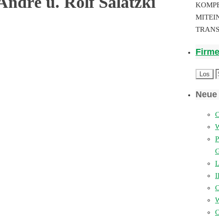
ndré u. Rolf Salatzki
KOMP
MITEI
TRAN
Firm
Neue 
C
P
L
I
W