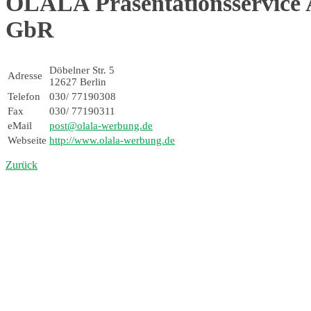
OLALA Präsentationsservice A
GbR
Döbelner Str. 5
Adresse
12627 Berlin
Telefon
030/ 77190308
Fax
030/ 77190311
eMail
post@olala-werbung.de
Webseite
http://www.olala-werbung.de
Zurück