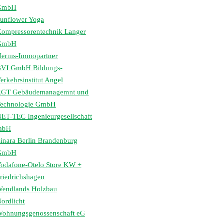
GmbH
unflower Yoga
ompressorentechnik Langer
GmbH
erms-Immopartner
VI GmbH Bildungs-
erkehrsinstitut Angel
GT Gebäudemanagemnt und
echnologie GmbH
ET-TEC Ingenieurgesellschaft
mbH
inara Berlin Brandenburg
GmbH
odafone-Otelo Store KW +
riedrichshagen
endlands Holzbau
ordlicht
ohnungsgenossenschaft eG