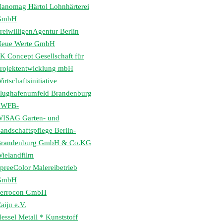
anomag Härtol Lohnhärterei
GmbH
reiwilligenAgentur Berlin
eue Werte GmbH
K Concept Gesellschaft für
rojektentwicklung mbH
irtschaftsinitiative
lughafenumfeld Brandenburg
 WFB-
ISAG Garten- und
andschaftspflege Berlin-
randenburg GmbH & Co.KG
ielandfilm
preeColor Malereibetrieb
GmbH
errocon GmbH
aiju e.V.
essel Metall * Kunststoff