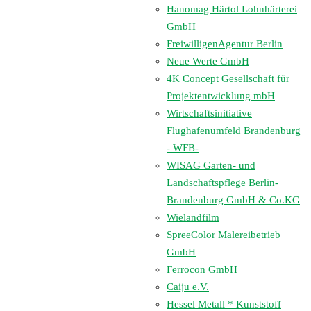
Hanomag Härtol Lohnhärterei
GmbH
FreiwilligenAgentur Berlin
Neue Werte GmbH
4K Concept Gesellschaft für
Projektentwicklung mbH
Wirtschaftsinitiative
Flughafenumfeld Brandenburg
- WFB-
WISAG Garten- und
Landschaftspflege Berlin-
Brandenburg GmbH & Co.KG
Wielandfilm
SpreeColor Malereibetrieb
GmbH
Ferrocon GmbH
Caiju e.V.
Hessel Metall * Kunststoff