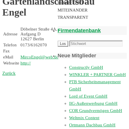
Gartenlandschaftsbau
KOMPETENT
Engel
MITEINANDER
TRANSPARENT
Döbelner Straße 4A,
Firmendatenbank
Adresse
Aufgang D
12627 Berlin
Telefon
0173/6162070
Fax
Neue Mitglieder
eMail
MircoEngel@web.de
Webseite
http://
Constructly GmbH
Zurück
WINKLER + PARTNER GmbH
PTB Sicherheitsmanagement
GmbH
Lord of Event GmbH
IlG-Außenwerbung GmbH
COR Grundvermögen GmbH
Weltmix Content
Ortmann Dachbau GmbH