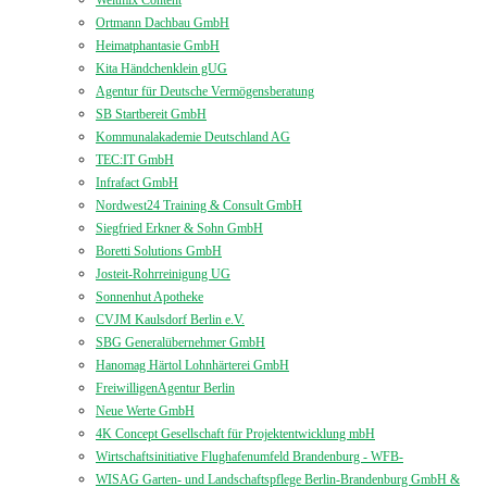
Ortmann Dachbau GmbH
Heimatphantasie GmbH
Kita Händchenklein gUG
Agentur für Deutsche Vermögensberatung
SB Startbereit GmbH
Kommunalakademie Deutschland AG
TEC:IT GmbH
Infrafact GmbH
Nordwest24 Training & Consult GmbH
Siegfried Erkner & Sohn GmbH
Boretti Solutions GmbH
Josteit-Rohrreinigung UG
Sonnenhut Apotheke
CVJM Kaulsdorf Berlin e.V.
SBG Generalübernehmer GmbH
Hanomag Härtol Lohnhärterei GmbH
FreiwilligenAgentur Berlin
Neue Werte GmbH
4K Concept Gesellschaft für Projektentwicklung mbH
Wirtschaftsinitiative Flughafenumfeld Brandenburg - WFB-
WISAG Garten- und Landschaftspflege Berlin-Brandenburg GmbH &