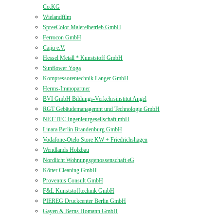
Co.KG
Wielandfilm
SpreeColor Malereibetrieb GmbH
Ferrocon GmbH
Caiju e.V.
Hessel Metall * Kunststoff GmbH
Sunflower Yoga
Kompressorentechnik Langer GmbH
Herms-Immopartner
BVI GmbH Bildungs-Verkehrsinstitut Angel
RGT Gebäudemanagemnt und Technologie GmbH
NET-TEC Ingenieurgesellschaft mbH
Linara Berlin Brandenburg GmbH
Vodafone-Otelo Store KW + Friedrichshagen
Wendlands Holzbau
Nordlicht Wohnungsgenossenschaft eG
Kötter Cleaning GmbH
Proventus Consult GmbH
F&L Kunststofftechnik GmbH
PIEREG Druckcenter Berlin GmbH
Gayen & Berns Homann GmbH