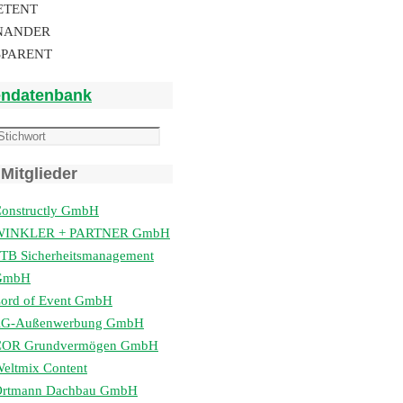
ETENT
NANDER
SPARENT
endatenbank
Mitglieder
onstructly GmbH
WINKLER + PARTNER GmbH
TB Sicherheitsmanagement
GmbH
ord of Event GmbH
lG-Außenwerbung GmbH
COR Grundvermögen GmbH
eltmix Content
Ortmann Dachbau GmbH