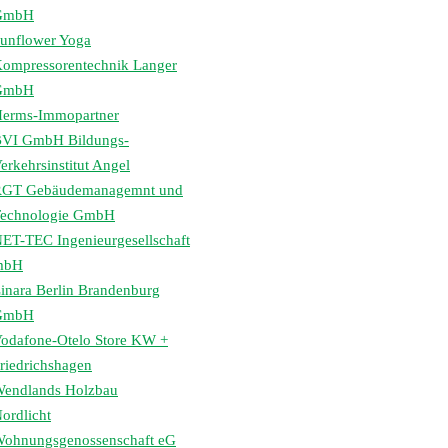
GmbH
unflower Yoga
ompressorentechnik Langer
GmbH
erms-Immopartner
VI GmbH Bildungs-
erkehrsinstitut Angel
GT Gebäudemanagemnt und
echnologie GmbH
ET-TEC Ingenieurgesellschaft
mbH
inara Berlin Brandenburg
GmbH
odafone-Otelo Store KW +
riedrichshagen
endlands Holzbau
ordlicht
ohnungsgenossenschaft eG