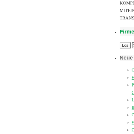
KOMP
MITEI
TRAN
Firm
Neue 
C
P
L
I
W