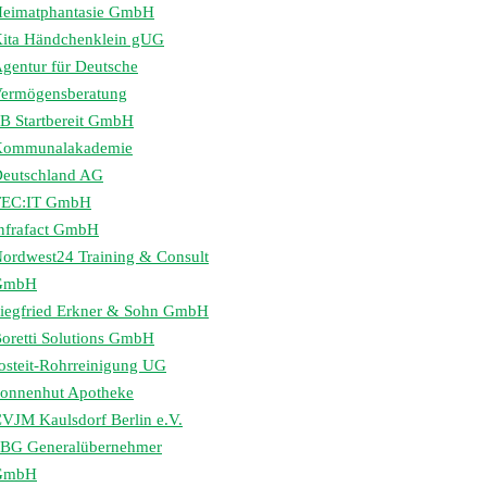
eimatphantasie GmbH
ita Händchenklein gUG
gentur für Deutsche
ermögensberatung
B Startbereit GmbH
Kommunalakademie
eutschland AG
TEC:IT GmbH
nfrafact GmbH
ordwest24 Training & Consult
GmbH
iegfried Erkner & Sohn GmbH
oretti Solutions GmbH
osteit-Rohrreinigung UG
onnenhut Apotheke
VJM Kaulsdorf Berlin e.V.
BG Generalübernehmer
GmbH