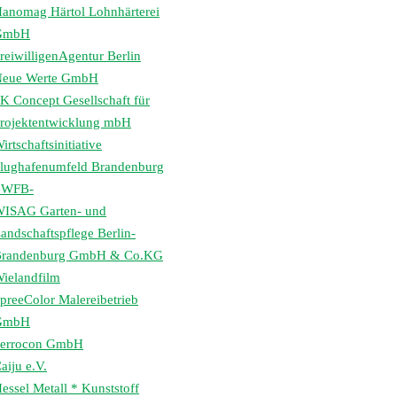
anomag Härtol Lohnhärterei
GmbH
reiwilligenAgentur Berlin
eue Werte GmbH
K Concept Gesellschaft für
rojektentwicklung mbH
irtschaftsinitiative
lughafenumfeld Brandenburg
 WFB-
ISAG Garten- und
andschaftspflege Berlin-
randenburg GmbH & Co.KG
ielandfilm
preeColor Malereibetrieb
GmbH
errocon GmbH
aiju e.V.
essel Metall * Kunststoff