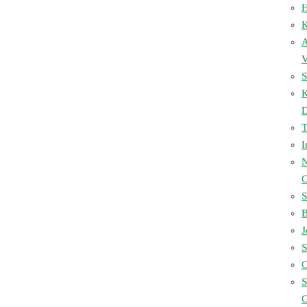
H
K
A
V
S
D
I
N
S
B
J
S
C
S