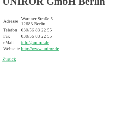
UNIROR GmbH Berlin
Warener Straße 5
Adresse
12683 Berlin
Telefon
030/56 83 22 55
Fax
030/56 83 22 55
eMail
info@uniror.de
Webseite
http://www.uniror.de
Zurück