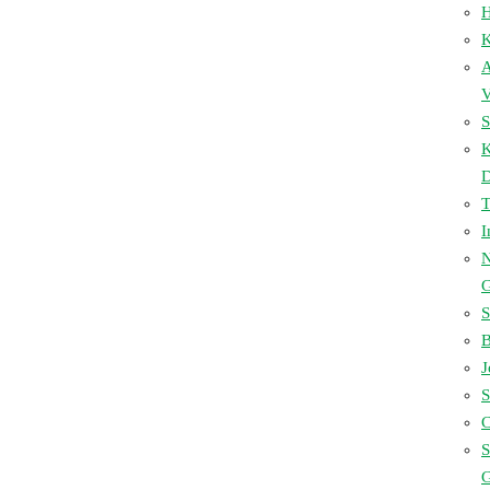
H
K
A
V
S
D
I
N
S
B
J
S
C
S