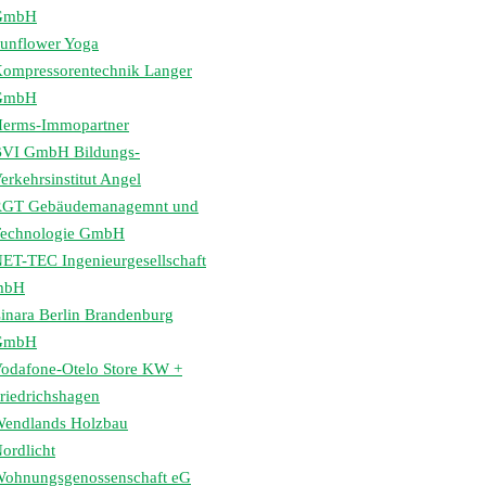
GmbH
unflower Yoga
ompressorentechnik Langer
GmbH
erms-Immopartner
VI GmbH Bildungs-
erkehrsinstitut Angel
GT Gebäudemanagemnt und
echnologie GmbH
ET-TEC Ingenieurgesellschaft
mbH
inara Berlin Brandenburg
GmbH
odafone-Otelo Store KW +
riedrichshagen
endlands Holzbau
ordlicht
ohnungsgenossenschaft eG