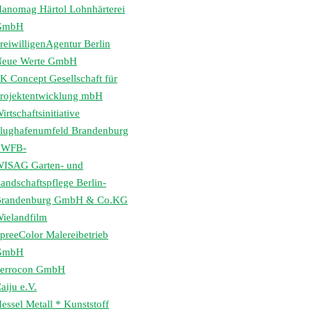
anomag Härtol Lohnhärterei
GmbH
reiwilligenAgentur Berlin
eue Werte GmbH
K Concept Gesellschaft für
rojektentwicklung mbH
irtschaftsinitiative
lughafenumfeld Brandenburg
 WFB-
ISAG Garten- und
andschaftspflege Berlin-
randenburg GmbH & Co.KG
ielandfilm
preeColor Malereibetrieb
GmbH
errocon GmbH
aiju e.V.
essel Metall * Kunststoff