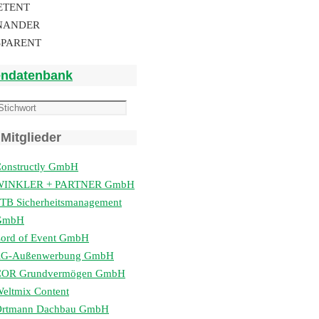
ETENT
NANDER
SPARENT
endatenbank
Mitglieder
onstructly GmbH
WINKLER + PARTNER GmbH
TB Sicherheitsmanagement
GmbH
ord of Event GmbH
lG-Außenwerbung GmbH
COR Grundvermögen GmbH
eltmix Content
Ortmann Dachbau GmbH