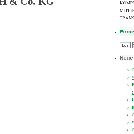
bH & Co. KG
KOMP
MITEI
TRAN
Firm
Neue 
C
P
L
I
W