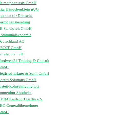
eimatphantasie GmbH
ita Händchenklein gUG
gentur für Deutsche
ermögensberatung
B Startbereit GmbH
Kommunalakademie
eutschland AG
TEC:IT GmbH
nfrafact GmbH
ordwest24 Training & Consult
GmbH
iegfried Erkner & Sohn GmbH
oretti Solutions GmbH
osteit-Rohrreinigung UG
onnenhut Apotheke
VJM Kaulsdorf Berlin e.V.
BG Generalübernehmer
GmbH