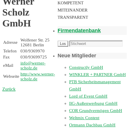
Werner
KOMPETENT
Scholz
MITEINANDER
TRANSPARENT
GmbH
Firmendatenbank
Wolfener Str. 25
Adresse
12681 Berlin
Telefon
030/9369970
Neue Mitglieder
Fax
030/93699725
info@werner-
eMail
Constructly GmbH
scholz.de
http://www.werner-
WINKLER + PARTNER GmbH
Webseite
scholz.de
PTB Sicherheitsmanagement
GmbH
Zurück
Lord of Event GmbH
IlG-Außenwerbung GmbH
COR Grundvermögen GmbH
Weltmix Content
Ortmann Dachbau GmbH