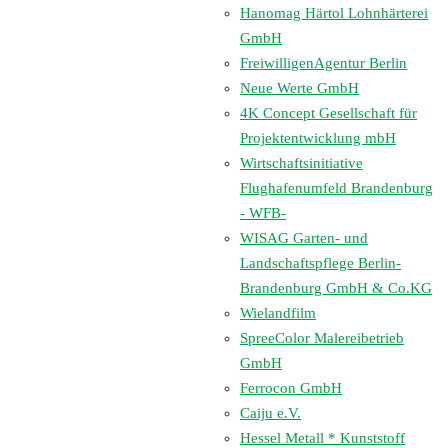
Hanomag Härtol Lohnhärterei
GmbH
FreiwilligenAgentur Berlin
Neue Werte GmbH
4K Concept Gesellschaft für
Projektentwicklung mbH
Wirtschaftsinitiative
Flughafenumfeld Brandenburg
- WFB-
WISAG Garten- und
Landschaftspflege Berlin-
Brandenburg GmbH & Co.KG
Wielandfilm
SpreeColor Malereibetrieb
GmbH
Ferrocon GmbH
Caiju e.V.
Hessel Metall * Kunststoff