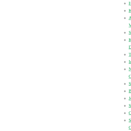
H
K
A
V
S
D
I
N
S
B
J
S
C
S