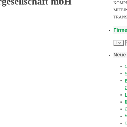
rgesellschaft mbH
KOMP
MITEI
TRAN
Firm
Neue 
C
P
L
I
W