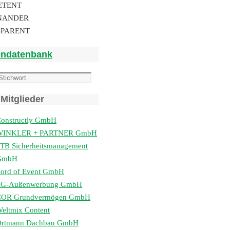
ETENT
NANDER
SPARENT
endatenbank
Mitglieder
onstructly GmbH
WINKLER + PARTNER GmbH
TB Sicherheitsmanagement
GmbH
ord of Event GmbH
lG-Außenwerbung GmbH
COR Grundvermögen GmbH
eltmix Content
Ortmann Dachbau GmbH