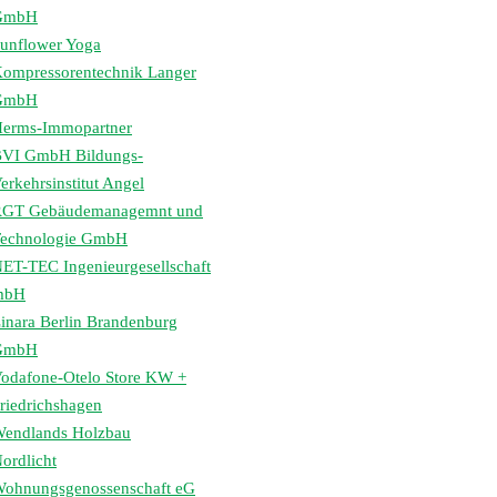
GmbH
unflower Yoga
ompressorentechnik Langer
GmbH
erms-Immopartner
VI GmbH Bildungs-
erkehrsinstitut Angel
GT Gebäudemanagemnt und
echnologie GmbH
ET-TEC Ingenieurgesellschaft
mbH
inara Berlin Brandenburg
GmbH
odafone-Otelo Store KW +
riedrichshagen
endlands Holzbau
ordlicht
ohnungsgenossenschaft eG