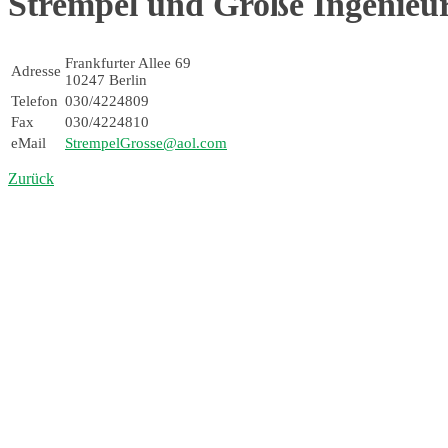
Strempel und Große Ingenieu
Frankfurter Allee 69
Adresse
10247 Berlin
Telefon
030/4224809
Fax
030/4224810
eMail
StrempelGrosse@aol.com
Zurück