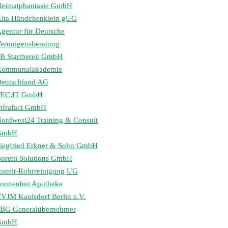
eimatphantasie GmbH
ita Händchenklein gUG
gentur für Deutsche
ermögensberatung
B Startbereit GmbH
Kommunalakademie
eutschland AG
TEC:IT GmbH
nfrafact GmbH
ordwest24 Training & Consult
GmbH
iegfried Erkner & Sohn GmbH
oretti Solutions GmbH
osteit-Rohrreinigung UG
onnenhut Apotheke
VJM Kaulsdorf Berlin e.V.
BG Generalübernehmer
GmbH