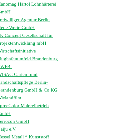
anomag Härtol Lohnhärterei
GmbH
reiwilligenAgentur Berlin
eue Werte GmbH
K Concept Gesellschaft für
rojektentwicklung mbH
irtschaftsinitiative
lughafenumfeld Brandenburg
 WFB-
ISAG Garten- und
andschaftspflege Berlin-
randenburg GmbH & Co.KG
ielandfilm
preeColor Malereibetrieb
GmbH
errocon GmbH
aiju e.V.
essel Metall * Kunststoff