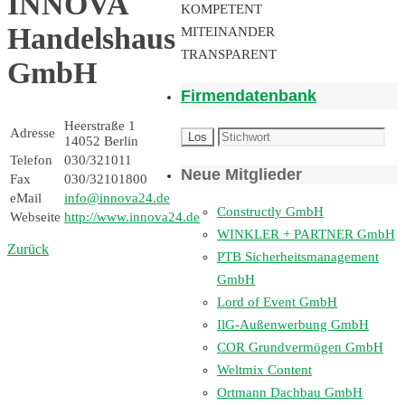
INNOVA
KOMPETENT
Handelshaus
MITEINANDER
TRANSPARENT
GmbH
Firmendatenbank
Heerstraße 1
Adresse
14052 Berlin
Telefon
030/321011
Neue Mitglieder
Fax
030/32101800
eMail
info@innova24.de
Constructly GmbH
Webseite
http://www.innova24.de
WINKLER + PARTNER GmbH
Zurück
PTB Sicherheitsmanagement
GmbH
Lord of Event GmbH
IlG-Außenwerbung GmbH
COR Grundvermögen GmbH
Weltmix Content
Ortmann Dachbau GmbH