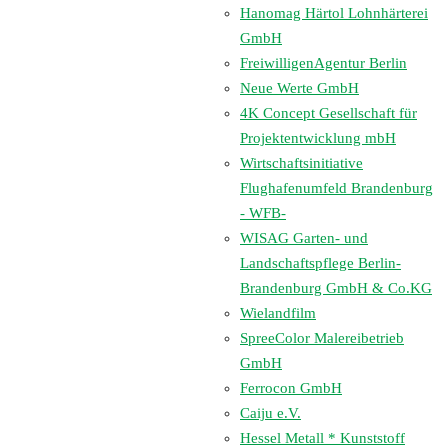
Hanomag Härtol Lohnhärterei
GmbH
FreiwilligenAgentur Berlin
Neue Werte GmbH
4K Concept Gesellschaft für
Projektentwicklung mbH
Wirtschaftsinitiative
Flughafenumfeld Brandenburg
- WFB-
WISAG Garten- und
Landschaftspflege Berlin-
Brandenburg GmbH & Co.KG
Wielandfilm
SpreeColor Malereibetrieb
GmbH
Ferrocon GmbH
Caiju e.V.
Hessel Metall * Kunststoff