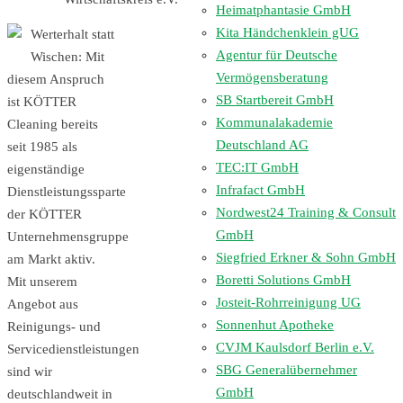
Heimatphantasie GmbH
Kita Händchenklein gUG
Werterhalt statt
Agentur für Deutsche
Wischen: Mit
Vermögensberatung
diesem Anspruch
SB Startbereit GmbH
ist KÖTTER
Kommunalakademie
Cleaning bereits
Deutschland AG
seit 1985 als
TEC:IT GmbH
eigenständige
Infrafact GmbH
Dienstleistungssparte
Nordwest24 Training & Consult
der KÖTTER
GmbH
Unternehmensgruppe
Siegfried Erkner & Sohn GmbH
am Markt aktiv.
Boretti Solutions GmbH
Mit unserem
Josteit-Rohrreinigung UG
Angebot aus
Sonnenhut Apotheke
Reinigungs- und
CVJM Kaulsdorf Berlin e.V.
Servicedienstleistungen
SBG Generalübernehmer
sind wir
GmbH
deutschlandweit in