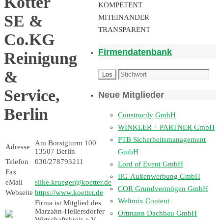
Kötter
KOMPETENT
SE &
MITEINANDER
TRANSPARENT
Co.KG
Firmendatenbank
Reinigung
&
Service,
Neue Mitglieder
Berlin
Constructly GmbH
WINKLER + PARTNER GmbH
PTB Sicherheitsmanagement
Am Borsigturm 100
Adresse
13507 Berlin
GmbH
Telefon
030/278793211
Lord of Event GmbH
Fax
IlG-Außenwerbung GmbH
eMail
silke.krueger@koetter.de
COR Grundvermögen GmbH
Webseite
https://www.koetter.de
Weltmix Content
Firma ist Mitglied des
Marzahn-Hellersdorfer
Ortmann Dachbau GmbH
Wirtschaftskreis e.V.