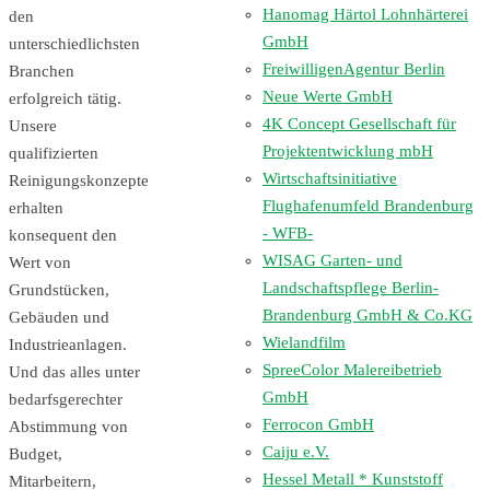
Hanomag Härtol Lohnhärterei
den
GmbH
unterschiedlichsten
FreiwilligenAgentur Berlin
Branchen
Neue Werte GmbH
erfolgreich tätig.
4K Concept Gesellschaft für
Unsere
Projektentwicklung mbH
qualifizierten
Wirtschaftsinitiative
Reinigungskonzepte
Flughafenumfeld Brandenburg
erhalten
- WFB-
konsequent den
WISAG Garten- und
Wert von
Landschaftspflege Berlin-
Grundstücken,
Brandenburg GmbH & Co.KG
Gebäuden und
Wielandfilm
Industrieanlagen.
SpreeColor Malereibetrieb
Und das alles unter
GmbH
bedarfsgerechter
Ferrocon GmbH
Abstimmung von
Caiju e.V.
Budget,
Hessel Metall * Kunststoff
Mitarbeitern,