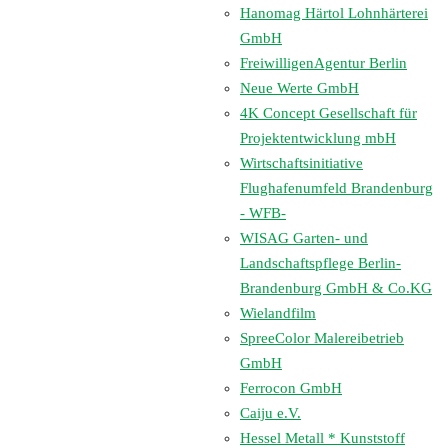
Hanomag Härtol Lohnhärterei
GmbH
FreiwilligenAgentur Berlin
Neue Werte GmbH
4K Concept Gesellschaft für
Projektentwicklung mbH
Wirtschaftsinitiative
Flughafenumfeld Brandenburg
- WFB-
WISAG Garten- und
Landschaftspflege Berlin-
Brandenburg GmbH & Co.KG
Wielandfilm
SpreeColor Malereibetrieb
GmbH
Ferrocon GmbH
Caiju e.V.
Hessel Metall * Kunststoff