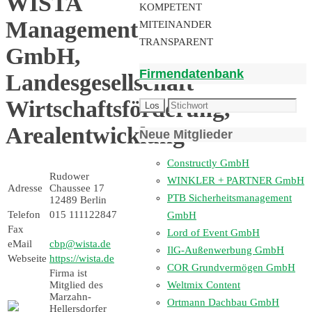
WISTA
KOMPETENT
Management
MITEINANDER
TRANSPARENT
GmbH,
Firmendatenbank
Landesgesellschaft
Wirtschaftsförderung,
Arealentwicklung
Neue Mitglieder
Constructly GmbH
Rudower
WINKLER + PARTNER GmbH
Adresse
Chaussee 17
PTB Sicherheitsmanagement
12489 Berlin
Telefon
015 111122847
GmbH
Fax
Lord of Event GmbH
eMail
cbp@wista.de
IlG-Außenwerbung GmbH
Webseite
https://wista.de
COR Grundvermögen GmbH
Firma ist
Weltmix Content
Mitglied des
Marzahn-
Ortmann Dachbau GmbH
Hellersdorfer