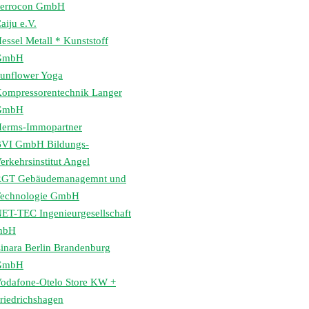
errocon GmbH
aiju e.V.
essel Metall * Kunststoff
GmbH
unflower Yoga
ompressorentechnik Langer
GmbH
erms-Immopartner
VI GmbH Bildungs-
erkehrsinstitut Angel
GT Gebäudemanagemnt und
echnologie GmbH
ET-TEC Ingenieurgesellschaft
mbH
inara Berlin Brandenburg
GmbH
odafone-Otelo Store KW +
riedrichshagen