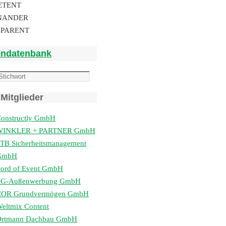
ETENT
NANDER
SPARENT
endatenbank
Mitglieder
onstructly GmbH
WINKLER + PARTNER GmbH
TB Sicherheitsmanagement
GmbH
ord of Event GmbH
lG-Außenwerbung GmbH
COR Grundvermögen GmbH
eltmix Content
Ortmann Dachbau GmbH