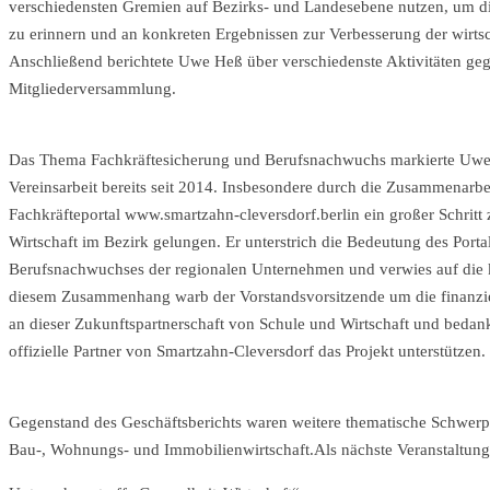
verschiedensten Gremien auf Bezirks- und Landesebene nutzen, um di
zu erinnern und an konkreten Ergebnissen zur Verbesserung der wir
Anschließend berichtete Uwe Heß über verschiedenste Aktivitäten gegen
Mitgliederversammlung.
Das Thema Fachkräftesicherung und Berufsnachwuchs markierte Uwe 
Vereinsarbeit bereits seit 2014. Insbesondere durch die Zusammenarbei
Fachkräfteportal www.smartzahn-cleversdorf.berlin ein großer Schrit
Wirtschaft im Bezirk gelungen. Er unterstrich die Bedeutung des Portal
Berufsnachwuchses der regionalen Unternehmen und verwies auf die 
diesem Zusammenhang warb der Vorstandsvorsitzende um die finanzie
an dieser Zukunftspartnerschaft von Schule und Wirtschaft und bedankt
offizielle Partner von Smartzahn-Cleversdorf das Projekt unterstützen.
Gegenstand des Geschäftsberichts waren weitere thematische Schwerpu
Bau-, Wohnungs- und Immobilienwirtschaft.Als nächste Veranstaltung