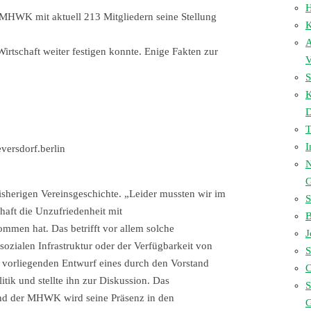
H
er MHWK mit aktuell 213 Mitgliedern seine Stellung
K
A
Wirtschaft weiter festigen konnte. Enige Fakten zur
V
S
D
I
versdorf.berlin
N
sherigen Vereinsgeschichte. „Leider mussten wir im
S
haft die Unzufriedenheit mit
B
mmen hat. Das betrifft vor allem solche
J
ozialen Infrastruktur oder der Verfügbarkeit von
S
vorliegenden Entwurf eines durch den Vorstand
C
itik und stellte ihn zur Diskussion. Das
S
 und der MHWK wird seine Präsenz in den