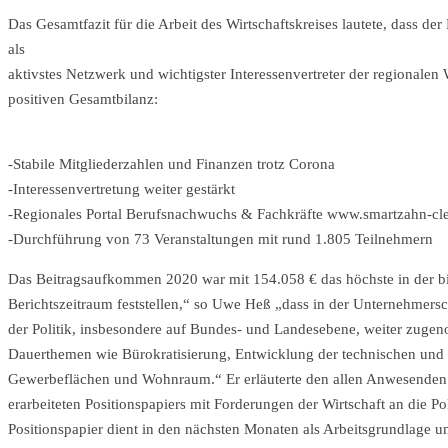
Das Gesamtfazit für die Arbeit des Wirtschaftskreises lautete, dass d
als
aktivstes Netzwerk und wichtigster Interessenvertreter der regionalen 
positiven Gesamtbilanz:
-Stabile Mitgliederzahlen und Finanzen trotz Corona
-Interessenvertretung weiter gestärkt
-Regionales Portal Berufsnachwuchs & Fachkräfte www.smartzahn-cle
-Durchführung von 73 Veranstaltungen mit rund 1.805 Teilnehmern
Das Beitragsaufkommen 2020 war mit 154.058 € das höchste in der bi
Berichtszeitraum feststellen,“ so Uwe Heß „dass in der Unternehmersc
der Politik, insbesondere auf Bundes- und Landesebene, weiter zugeno
Dauerthemen wie Bürokratisierung, Entwicklung der technischen und s
Gewerbeflächen und Wohnraum.“ Er erläuterte den allen Anwesenden 
erarbeiteten Positionspapiers mit Forderungen der Wirtschaft an die Pol
Positionspapier dient in den nächsten Monaten als Arbeitsgrundlage