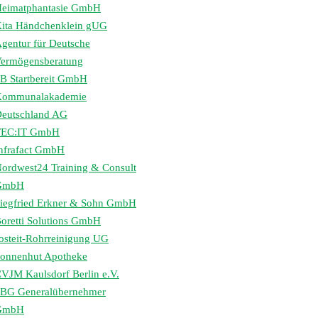
eimatphantasie GmbH
ita Händchenklein gUG
gentur für Deutsche
ermögensberatung
B Startbereit GmbH
Kommunalakademie
eutschland AG
TEC:IT GmbH
nfrafact GmbH
ordwest24 Training & Consult
GmbH
iegfried Erkner & Sohn GmbH
oretti Solutions GmbH
osteit-Rohrreinigung UG
onnenhut Apotheke
VJM Kaulsdorf Berlin e.V.
BG Generalübernehmer
GmbH