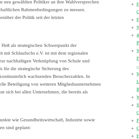
e neu gewählten Politiker an ihre Wahlversprechen
H
tschaftlichen Rahmenbedingungen zu messen.
über der Politik seit der letzten
F
N
4
P
Heß als strategischen Schwerpunkt der
W
t mit Schlaufuchs e.V. ist mit dem regionalen
F
t zur nachhaltigen Verknüpfung von Schule und
-
s für die strategische Sicherung des
W
kontinuierlich wachsenden Besucherzahlen. In
L
lle Beteiligung von weiteren Mitgliedsunternehmen
B
e sich bei allen Unternehmen, die bereits als
W
S
nkte wie Gesundheitswirtschaft, Industrie sowie
F
en sind geplant:
C
H