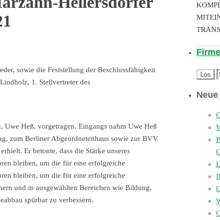
arzahn-Hellersdorfer
KOMP
21
MITEI
TRAN
Firm
r, sowie die Feststellung der Beschlussfähigkeit
ndholz, 1. Stellvertreter des
Neue 
C
en, Uwe Heß, vorgetragen. Eingangs nahm Uwe Heß
tag, zum Berliner Abgeordnetenhaus sowie zur BVV
P
ielt. Er betonte, dass die Stärke unseres
en bleiben, um die für eine erfolgreiche
L
en bleiben, um die für eine erfolgreiche
I
ern und in ausgewählten Bereichen wie Bildung,
tieabbau spürbar zu verbessern.
W