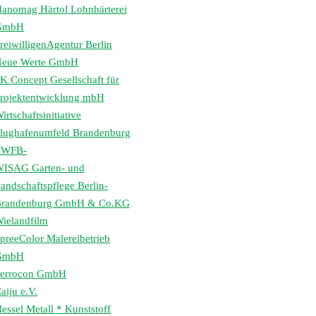
anomag Härtol Lohnhärterei
GmbH
reiwilligenAgentur Berlin
eue Werte GmbH
K Concept Gesellschaft für
rojektentwicklung mbH
irtschaftsinitiative
lughafenumfeld Brandenburg
 WFB-
ISAG Garten- und
andschaftspflege Berlin-
randenburg GmbH & Co.KG
ielandfilm
preeColor Malereibetrieb
GmbH
errocon GmbH
aiju e.V.
essel Metall * Kunststoff