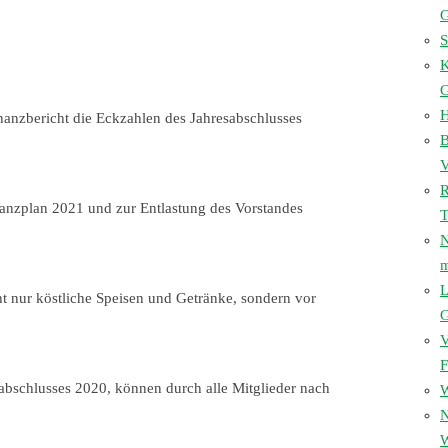
S
K
H
anzbericht die Eckzahlen des Jahresabschlusses
B
V
R
anzplan 2021 und zur Entlastung des Vorstandes
T
N
L
t nur köstliche Speisen und Getränke, sondern vor
V
F
abschlusses 2020, können durch alle Mitglieder nach
W
N
W