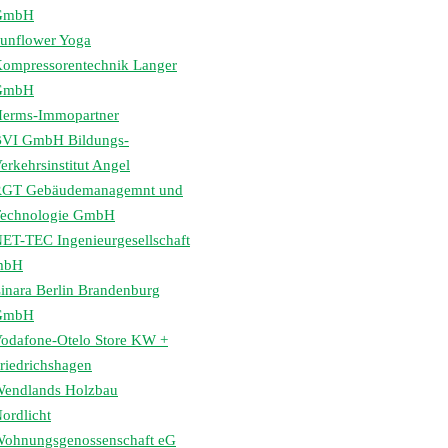
GmbH
unflower Yoga
ompressorentechnik Langer
GmbH
erms-Immopartner
VI GmbH Bildungs-
erkehrsinstitut Angel
GT Gebäudemanagemnt und
echnologie GmbH
ET-TEC Ingenieurgesellschaft
mbH
inara Berlin Brandenburg
GmbH
odafone-Otelo Store KW +
riedrichshagen
endlands Holzbau
ordlicht
ohnungsgenossenschaft eG