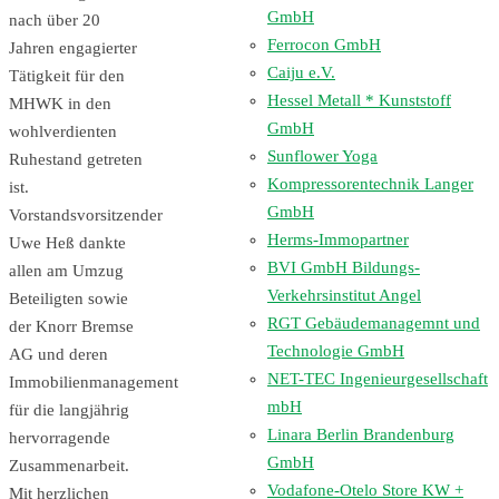
GmbH
nach über 20
Ferrocon GmbH
Jahren engagierter
Caiju e.V.
Tätigkeit für den
Hessel Metall * Kunststoff
MHWK in den
GmbH
wohlverdienten
Sunflower Yoga
Ruhestand getreten
Kompressorentechnik Langer
ist.
GmbH
Vorstandsvorsitzender
Herms-Immopartner
Uwe Heß dankte
BVI GmbH Bildungs-
allen am Umzug
Verkehrsinstitut Angel
Beteiligten sowie
RGT Gebäudemanagemnt und
der Knorr Bremse
Technologie GmbH
AG und deren
NET-TEC Ingenieurgesellschaft
Immobilienmanagement
mbH
für die langjährig
Linara Berlin Brandenburg
hervorragende
GmbH
Zusammenarbeit.
Vodafone-Otelo Store KW +
Mit herzlichen