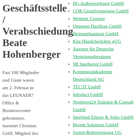
IlG-Außenwerbung GmbH
Geschäftsstelle
COR Grundvermögen GmbH
/
Weltmix Content
Ortmann Dachbau GmbH
Verabschiedung
Heimatphantasie GmbH
Beate
Kita Händchenklein gUG
Agentur für Deutsche
Hohenberger
Vermögensberatung
SB Startbereit GmbH
Kommunalakademie
Fast 100 Mitglieder
Deutschland AG
und Gäste waren
TEC:IT GmbH
am 2. Februar in
Infrafact GmbH
das LEUNAER7
Nordwest24 Training & Consult
Office &
GmbH
Businesscenter
Siegfried Erkner & Sohn GmbH
gekommen,
Boretti Solutions GmbH
darunter Christian
Josteit-Rohrreinigung UG
Gräff, Mitglied des