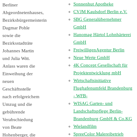
Sonnenhut Apotheke
Berliner
CVJM Kaulsdorf Berlin e.V.
Abgeordnetenhauses,
SBG Generalübernehmer
Bezirksbürgermeisterin
GmbH
Dagmar Pohle
Hanomag Härtol Lohnhärterei
sowie die
GmbH
Bezirksstadträte
FreiwilligenAgentur Berlin
Johannes Martin
Neue Werte GmbH
und Julia Witt.
4K Concept Gesellschaft für
Anlass waren die
Projektentwicklung mbH
Einweihung der
Wirtschaftsinitiative
neuen
Flughafenumfeld Brandenburg
Geschäftsstelle
- WFB-
nach erfolgreichem
WISAG Garten- und
Umzug und die
Landschaftspflege Berlin-
gebührende
Brandenburg GmbH & Co.KG
Verabschiedung
Wielandfilm
von Beate
SpreeColor Malereibetrieb
Hohenberger, die